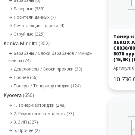
→ Барабаны (6)
→ Лазерные (385)
→ Носители данных (7)
→ Печатающие головки (4)
→ Струйные (225)
Тонер-
XEROX A
Konica Minolta
(302)
C8030/80
→ Барабаны / Блоки барабанов / Имидж-
8070 пу
(15,0K) 
юниты (74)
Артикул: 
→ Девелоперы / Блоки проявки (38)
→ Прочее (66)
10 736,
→ Тонеры / Тонер-картриджи (124)
Kyocera
(650)
→ 1. Тонер-картриджи (248)
→ 2. Ремонтные комплекты (73)
→ 3. ЗИП (327)
→ 5. Прочее (2)