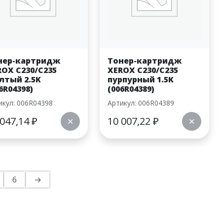
нер-картридж
Тонер-картридж
ROX C230/C235
XEROX C230/C235
лтый 2.5K
пурпурный 1.5K
6R04398)
(006R04389)
икул: 006R04398
Артикул: 006R04389
 047,14
₽
10 007,22
₽
✕
✕
6
→