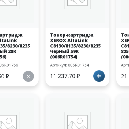
картридж
Тонер-картридж
То
ltaLink
XEROX AltaLink
XE
35/8230/8235
C8130/8135/8230/8235
C81
ый 28K
черный 59K
825
56)
(006R01754)
(00
006R01756
Артикул: 006R01754
Арт
+
11 237,70
₽
50
₽
21
✕