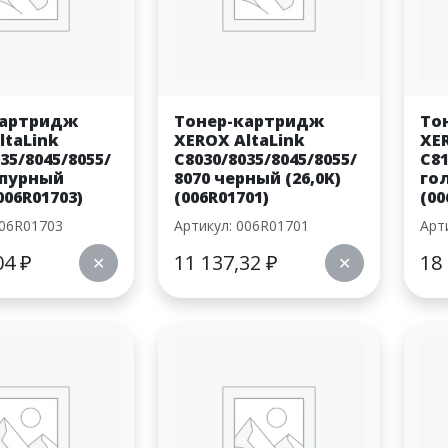
картридж
Тонер-картридж
То
ltaLink
XEROX AltaLink
XE
35/8045/8055/
C8030/8035/8045/8055/
C81
рпурный
8070 черный (26,0K)
го
(006R01703)
(006R01701)
(00
006R01703
Артикул: 006R01701
Арт
04
₽
11 137,32
₽
18
✕
✕