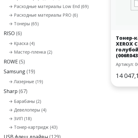
→ Расходные материалы Low End (69)
→ Расходные материалы PRO (6)
→ Тонеры (65)
RISO
(6)
Тонер-
→ Краска (4)
XEROX C
голубой
→ Мастер-пленка (2)
(006R043
ROWE
(5)
Артикул: 
Samsung
(19)
14 047,
→ Лазерные (19)
Sharp
(67)
→ Барабаны (2)
→ Девелоперы (4)
→ ЗИП (18)
→ Тонер-картридж (43)
USB флеш драйвы
(129)