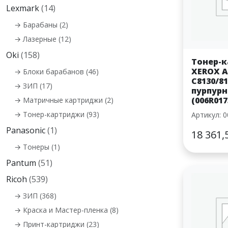
Lexmark
(14)
→ Барабаны (2)
→ Лазерные (12)
Oki
(158)
Тонер-
XEROX A
→ Блоки барабанов (46)
C8130/81
→ ЗИП (17)
пурпурн
(006R017
→ Матричные картриджи (2)
→ Тонер-картриджи (93)
Артикул: 
Panasonic
(1)
18 361,
→ Тонеры (1)
Pantum
(51)
Ricoh
(539)
→ ЗИП (368)
→ Краска и Мастер-пленка (8)
→ Принт-картриджи (23)