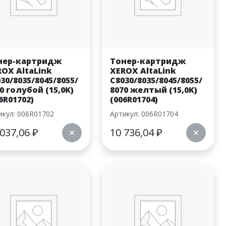
нер-картридж
Тонер-картридж
ROX AltaLink
XEROX AltaLink
30/8035/8045/8055/
C8030/8035/8045/8055/
0 голубой (15,0K)
8070 желтый (15,0K)
6R01702)
(006R01704)
икул: 006R01702
Артикул: 006R01704
 037,06
₽
10 736,04
₽
✕
✕