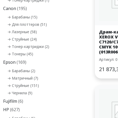
→ Тонер-картриджи (1)
Canon
(195)
→ Барабаны (15)
→ Для плоттеров (51)
Драм-к
→ Лазерные (58)
XEROX V
→ Струйные (24)
C7120/C
→ Тонер-картриджи (2)
CMYK 10
(013R006
→ Тонеры (45)
Артикул: 
Epson
(169)
21 873,
→ Барабаны (2)
→ Матричный (7)
→ Струйные (151)
→ Чернила (9)
Fujifilm
(6)
HP
(627)