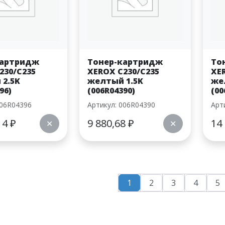
картридж
Тонер-картридж
То
230/C235
XEROX C230/C235
XE
 2.5K
желтый 1.5K
же
96)
(006R04390)
(00
006R04396
Артикул: 006R04390
Арт
14
₽
9 880,68
₽
14
✕
✕
1
2
3
4
5