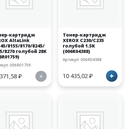
нер-картридж
Тонер-картридж
ROX AltaLink
XEROX C230/C235
45/8155/8170/8245/
голубой 1.5K
5/8270 голубой 28K
(006R04388)
6R01759)
Артикул: 006R04388
икул: 006R01759
+
10 435,02
₽
 371,58
₽
✕