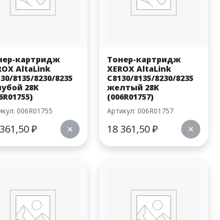
нер-картридж
Тонер-картридж
ROX AltaLink
XEROX AltaLink
30/8135/8230/8235
C8130/8135/8230/8235
лубой 28K
желтый 28K
6R01755)
(006R01757)
икул: 006R01755
Артикул: 006R01757
 361,50
₽
18 361,50
₽
✕
✕