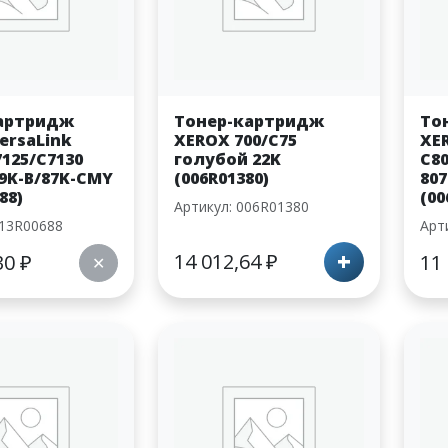
артридж
Тонер-картридж
То
ersaLink
XEROX 700/C75
XE
7125/C7130
голубой 22K
C80
9K-B/87K-CMY
(006R01380)
807
88)
(00
Артикул: 006R01380
013R00688
Арт
+
14 012,64
₽
30
₽
11
✕