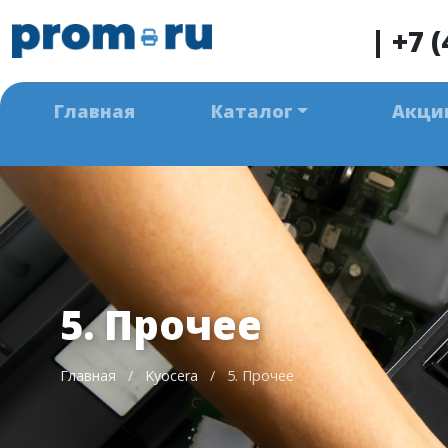
|
+7 (
Главная
Каталог
Акци
5. Прочее
Главная
/
Kyocera
/
5. Прочее