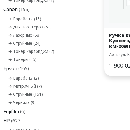
→ Тонер-картриджи (1)
Canon
(195)
→ Барабаны (15)
→ Для плоттеров (51)
Ручка к
→ Лазерные (58)
Kyocera
→ Струйные (24)
KM-20WN
→ Тонер-картриджи (2)
Артикул: 
→ Тонеры (45)
1 900,0
Epson
(169)
→ Барабаны (2)
→ Матричный (7)
→ Струйные (151)
→ Чернила (9)
Fujifilm
(6)
HP
(627)