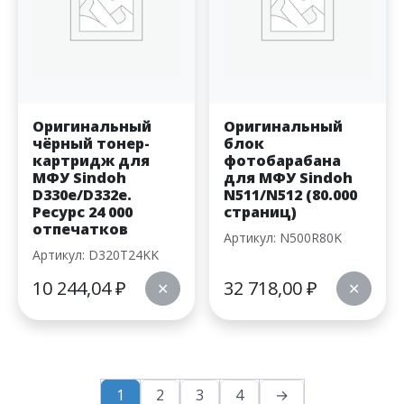
Оригинальный
Оригинальный
чёрный тонер-
блок
картридж для
фотобарабана
МФУ Sindoh
для МФУ Sindoh
D330e/D332e.
N511/N512 (80.000
Ресурс 24 000
страниц)
отпечатков
Артикул: N500R80K
Артикул: D320T24KK
10 244,04
₽
32 718,00
₽
✕
✕
1
2
3
4
→