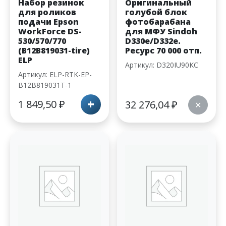
Набор резинок
Оригинальный
для роликов
голубой блок
подачи Epson
фотобарабана
WorkForce DS-
для МФУ Sindoh
530/570/770
D330e/D332e.
(B12B819031-tire)
Ресурс 70 000 отп.
ELP
Артикул: D320IU90KC
Артикул: ELP-RTK-EP-
B12B819031T-1
+
1 849,50
₽
32 276,04
₽
✕