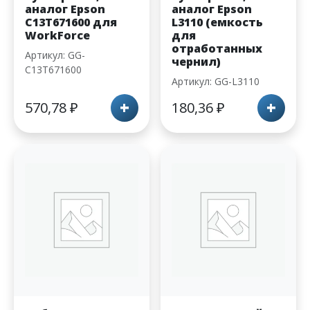
аналог Epson
аналог Epson
C13T671600 для
L3110 (емкость
WorkForce
для
отработанных
Артикул: GG-
чернил)
C13T671600
Артикул: GG-L3110
+
+
570,78
₽
180,36
₽