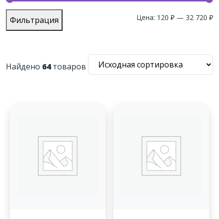
М
М
Цена:
120 ₽
—
32 720 ₽
Фильтрация
ц
ц
Найдено
64
товаров