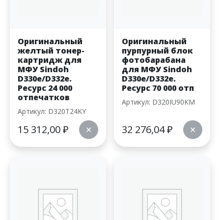
Оригинальный
Оригинальный
желтый тонер-
пурпурный блок
картридж для
фотобарабана
МФУ Sindoh
для МФУ Sindoh
D330e/D332e.
D330e/D332e.
Ресурс 24 000
Ресурс 70 000 отп
отпечатков
Артикул: D320IU90KM
Артикул: D320T24KY
15 312,00
₽
32 276,04
₽
✕
✕