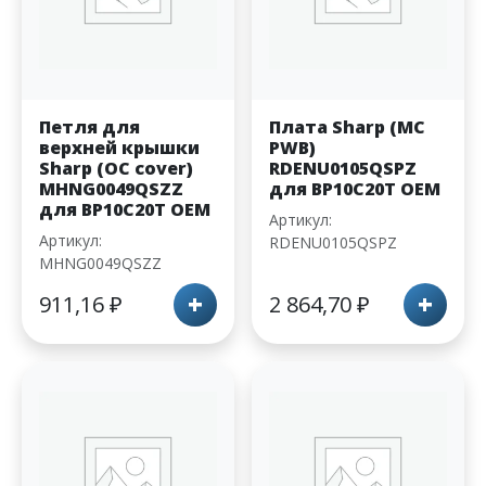
Петля для
Плата Sharp (MC
верхней крышки
PWB)
Sharp (OC cover)
RDENU0105QSPZ
MHNG0049QSZZ
для BP10C20T OEM
для BP10C20T OEM
Артикул:
Артикул:
RDENU0105QSPZ
MHNG0049QSZZ
+
+
911,16
₽
2 864,70
₽