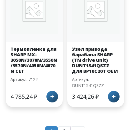
Термопленка для
Узел привода
SHARP MX-
барабана SHARP
3050N/3070N/3550N
(TN drive unit)
/3570N/4050N/4070
DUNT1541QSZZ
N CET
для BP10C20T OEM
Артикул: 7122
Артикул:
DUNT1541QSZZ
+
+
4 785,24
₽
3 424,26
₽