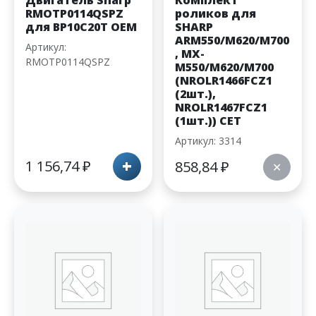
Двигатель Sharp
Комплект
RMOTP0114QSPZ
роликов для
для BP10C20T OEM
SHARP
ARM550/M620/M700
Артикул:
, MX-
RMOTP0114QSPZ
M550/M620/M700
(NROLR1466FCZ1
(2шт.),
NROLR1467FCZ1
(1шт.)) CET
Артикул: 3314
+
1 156,74
₽
858,84
₽
✕