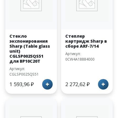
Стекло
Степлер
экспонирования
картридж Sharp в
Sharp (Table glass
сборе ARF-7/14
unit)
Артикул:
CGLSP0025QS51
0CW4A18884000
для BP10C20T
Артикул:
CGLSP0025QS51
+
+
1 593,96
₽
2 272,62
₽