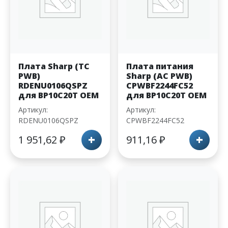
Плата Sharp (TC
Плата питания
PWB)
Sharp (AC PWB)
RDENU0106QSPZ
CPWBF2244FC52
для BP10C20T OEM
для BP10C20T OEM
Артикул:
Артикул:
RDENU0106QSPZ
CPWBF2244FC52
+
+
1 951,62
₽
911,16
₽