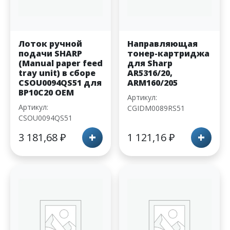
Лоток ручной
Направляющая
подачи SHARP
тонер-картриджа
(Manual paper feed
для Sharp
tray unit) в сборе
AR5316/20,
CSOU0094QS51 для
ARM160/205
BP10C20 OEM
Артикул:
Артикул:
CGIDM0089RS51
CSOU0094QS51
+
+
3 181,68
₽
1 121,16
₽