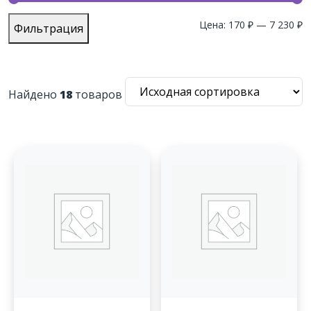
М
М
Цена:
170 ₽
—
7 230 ₽
Фильтрация
ц
ц
Найдено
18
товаров