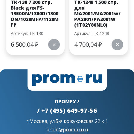
TK-130 7 200 стр.
TK-1248 1 500 стр.
Black для FS-
для
1350DN/1300D/1300
MA2001/MA2001w/
DN/1028MFP/1128M
PA2001/PA2001w
FP
(1T02Y80NL0)
Артикул: TK-130
Артикул: TK-1248
6 500,04
₽
4 700,04
₽
✕
✕
ПРОМРУ /
/ +7 (495) 649-97-56
г.Москва, ул.5-я кожуховская 22 к 1
prom@prom-ru.ru