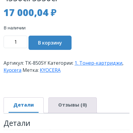
17 000,04
₽
В наличии
Количество
В корзину
товара
Тонер-
картридж
Артикул:
TK-8505Y
Категории:
1. Тонер-картриджи
,
TK-
Kyocera
Метка:
KYOCERA
8505Y
20
000
стр.
Yellow
Детали
Отзывы (0)
для
TASKalfa
Детали
4550ci/5550ci