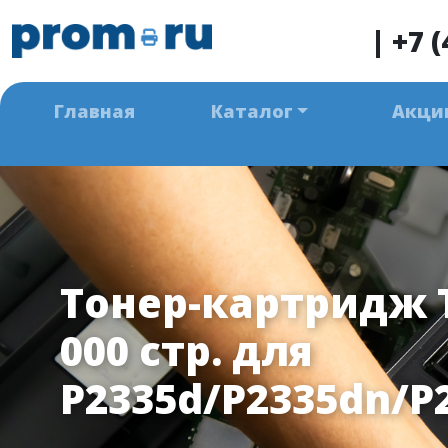
|
+7 (
Главная
Каталог
Акци
Тонер-картридж T
000 стр. для
P2335d/P2335dn/