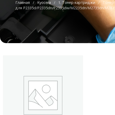
Главная
/
Kyocera
/
1. Тонер-картриджи
/
Тонер-
для P2335d/P2335dn/P2335dw/M2235dn/M2735dn/M28