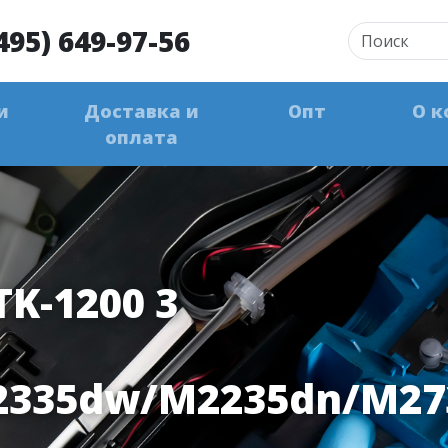
495) 649-97-56
и
Доставка и
Опт
О к
оплата
K-1200 3
P2335dw/M2235dn/M2