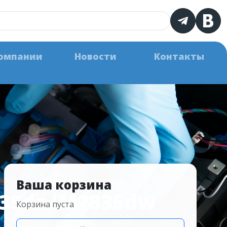
омпании
Новости
Контакты
Ваша корзина
735dn/M2835dw
Корзина пуста