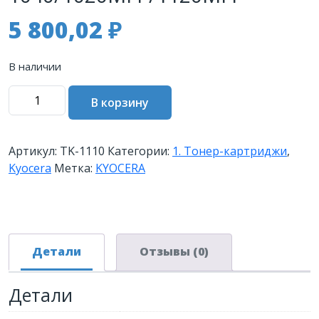
5 800,02
₽
В наличии
Количество
В корзину
товара
Тонер-
картридж
Артикул:
TK-1110
Категории:
1. Тонер-картриджи
,
TK-
Kyocera
Метка:
KYOCERA
1110
2
500
стр.
для
Детали
Отзывы (0)
FS-
1040/1020MFP/1120MFP
Детали