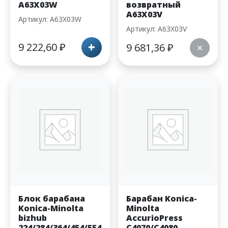
A63X03W
возвратный
A63X03V
Артикул: A63X03W
Артикул: A63X03V
+
9 222,60
₽
9 681,36
₽
✕
Блок барабана
Барабан Konica-
Konica-Minolta
Minolta
bizhub
AccurioPress
224/284/364/454/554
C4070/C4080