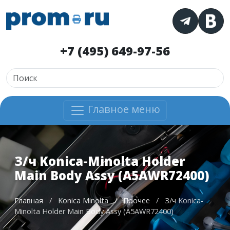
+7 (495) 649-97-56
Главное меню
З/ч Konica-Minolta Holder
Main Body Assy (A5AWR72400)
Главная
/
Konica Minolta
/
Прочее
/
З/ч Konica-
Minolta Holder Main Body Assy (A5AWR72400)