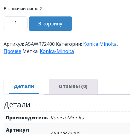
В наличии лишь 2
Количество
В корзину
товара
З/
ч
Артикул:
A5AWR72400
Категории:
Konica Minolta
,
Konica-
Прочее
Метка:
Konica-Minolta
Minolta
Holder
Main
Body
Assy
Детали
Отзывы (0)
(A5AWR72400)
Детали
Производитель
Konica-Minolta
Артикул
A5AWR72400