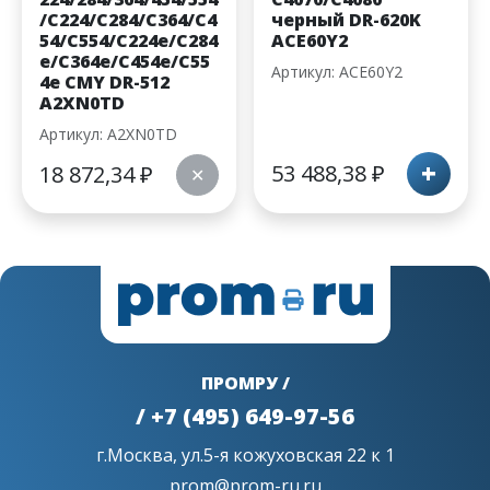
/C224/C284/C364/C4
черный DR-620K
54/C554/C224e/C284
ACE60Y2
e/C364e/C454e/C55
Артикул: ACE60Y2
4e CMY DR-512
A2XN0TD
Артикул: A2XN0TD
+
53 488,38
₽
18 872,34
₽
✕
ПРОМРУ /
/ +7 (495) 649-97-56
г.Москва, ул.5-я кожуховская 22 к 1
prom@prom-ru.ru