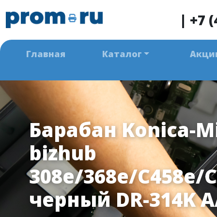
|
+7 (
Главная
Каталог
Акци
Барабан Konica-M
bizhub
308e/368e/C458e/
черный DR-314K A