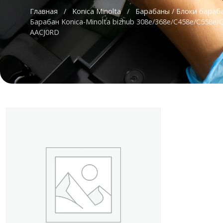
Главная
/
Konica Minolta
/
Барабаны / Блоки бараб
Барабан Konica-Minolta bizhub 308e/368e/C458e/C558e
AACJ0RD