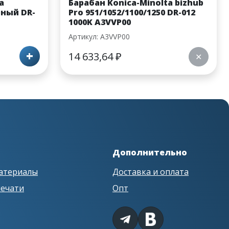
a
Барабан Konica-Minolta bizhub
рный DR-
Pro 951/1052/1100/1250 DR-012
1000K A3VVP00
Артикул: A3VVP00
+
14 633,64
₽
✕
Дополнительно
атериалы
Доставка и оплата
печати
Опт