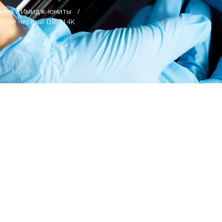
анов / Имидж-юниты
/
/C658e черный DR-314K