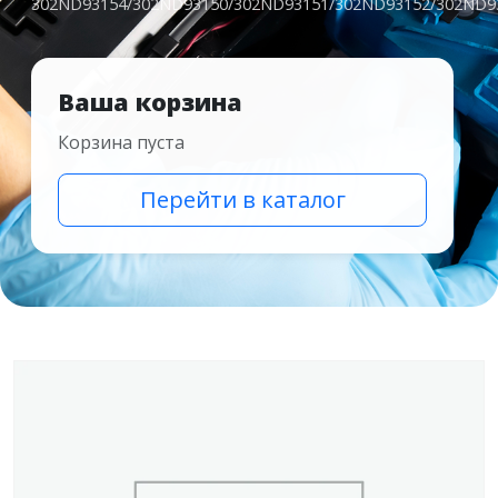
302ND93154/302ND93150/302ND93151/302ND93152/302ND9
Ваша корзина
Корзина пуста
Перейти в каталог