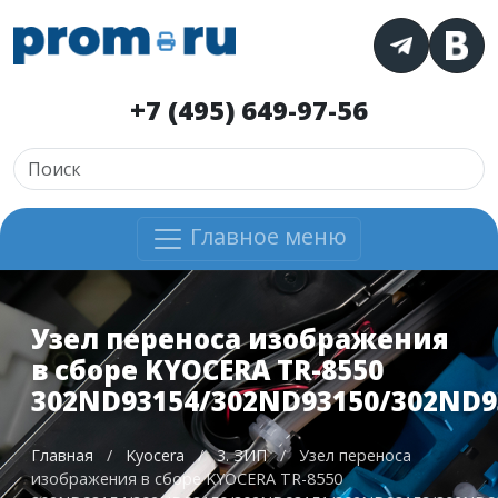
+7 (495) 649-97-56
Главное меню
Узел переноса изображения
в сборе KYOCERA TR-8550
302ND93154/302ND93150/302ND9
Главная
/
Kyocera
/
3. ЗИП
/
Узел переноса
изображения в сборе KYOCERA TR-8550