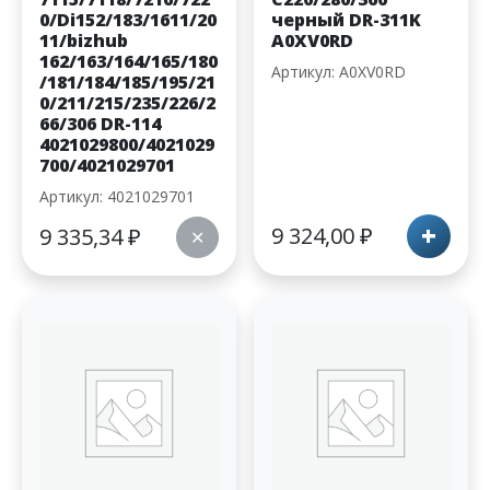
0/Di152/183/1611/20
черный DR-311K
11/bizhub
A0XV0RD
162/163/164/165/180
Артикул: A0XV0RD
/181/184/185/195/21
0/211/215/235/226/2
66/306 DR-114
4021029800/4021029
700/4021029701
Артикул: 4021029701
+
9 324,00
₽
9 335,34
₽
✕