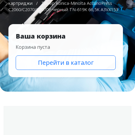
картриджи
/
Тонер Konica-Minolta AccurioPress
C2060/C2070/C2070P черный TN-619K 66,5K A3VX153
Ваша корзина
Корзина пуста
Перейти в каталог