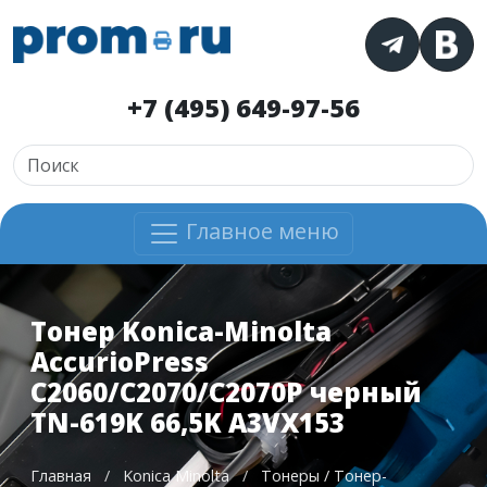
+7 (495) 649-97-56
Главное меню
Тонер Konica-Minolta
AccurioPress
C2060/C2070/C2070P черный
TN-619K 66,5K A3VX153
Главная
/
Konica Minolta
/
Тонеры / Тонер-