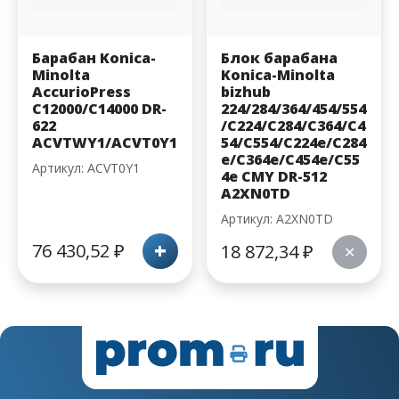
Барабан Konica-
Блок барабана
Minolta
Konica-Minolta
AccurioPress
bizhub
C12000/C14000 DR-
224/284/364/454/554
622
/C224/C284/C364/C4
ACVTWY1/ACVT0Y1
54/C554/C224e/C284
e/C364e/C454e/C55
Артикул: ACVT0Y1
4e CMY DR-512
A2XN0TD
Артикул: A2XN0TD
+
76 430,52
₽
18 872,34
₽
✕