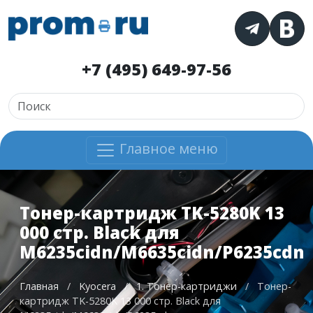
+7 (495) 649-97-56
Главное меню
Тонер-картридж TK-5280K 13
000 стр. Black для
M6235cidn/M6635cidn/P6235cdn
Главная
/
Kyocera
/
1. Тонер-картриджи
/
Тонер-
картридж TK-5280K 13 000 стр. Black для