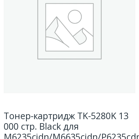
Тонер-картридж TK-5280K 13
000 стр. Black для
M6235cidn/M6635cidn/P6235cd