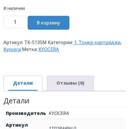
В наличии
Количество
В корзину
товара
Тонер-
картридж
Артикул:
TK-5135M
Категории:
1. Тонер-картриджи
,
TK-
Kyocera
Метка:
KYOCERA
5135M
для
TASKalfa
352ci
Детали
Отзывы (0)
Детали
Производитель
KYOCERA
Артикул
1T02PABNL0