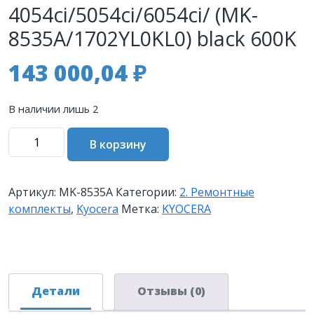
4054ci/5054ci/6054ci/ (MK-
8535A/1702YL0KL0) black 600K
143 000,04
₽
В наличии лишь 2
Количество
В корзину
товара
Сервисный
комплект
Артикул:
MK-8535A
Категории:
2. Ремонтные
KYOCERA
комплекты
,
Kyocera
Метка:
KYOCERA
MK-
8535A
TASKalfa
4054ci/5054ci/6054ci/
(MK-
Детали
Отзывы (0)
8535A/1702YL0KL0)