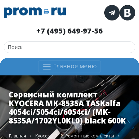
+7 (495) 649-97-56
Главное меню
Сервисный комплект
KYOCERA MK-8535A TASKalfa
4054ci/5054ci/6054ci/ (MK-
8535A/1702YL0KL0) black 600K
Главная
/
Kyocera
/
2. Ремонтные комплекты
/