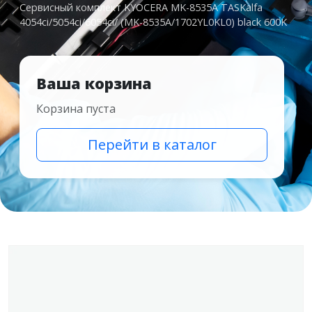
Сервисный комплект KYOCERA MK-8535A TASKalfa
4054ci/5054ci/6054ci/ (MK-8535A/1702YL0KL0) black 600K
Ваша корзина
Корзина пуста
Перейти в каталог