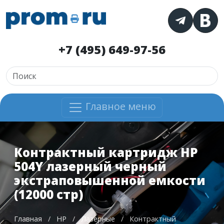
+7 (495) 649-97-56
Главное меню
Контрактный картридж HP
504Y лазерный черный
экстраповышенной емкости
(12000 стр)
Главная
/
HP
/
Лазерные
/
Контрактный