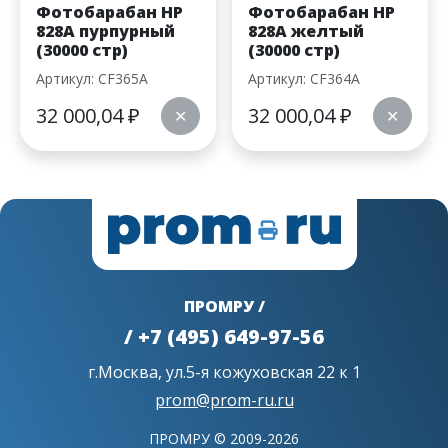
Фотобарабан HP
Фотобарабан HP
828A пурпурный
828A желтый
(30000 стр)
(30000 стр)
Артикул: CF365A
Артикул: CF364A
32 000,04
₽
32 000,04
₽
✕
✕
ПРОМРУ /
/ +7 (495) 649-97-56
г.Москва, ул.5-я кожуховская 22 к 1
prom@prom-ru.ru
ПРОМРУ © 2009-2026