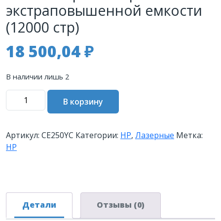
экстраповышенной емкости
(12000 стр)
18 500,04
₽
В наличии лишь 2
Количество
В корзину
товара
Контрактный
картридж
Артикул:
CE250YC
Категории:
HP
,
Лазерные
Метка:
HP
HP
504Y
лазерный
черный
экстраповышенной
емкости
Детали
Отзывы (0)
(12000