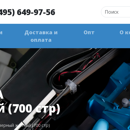
495) 649-97-56
и
Доставка и
Опт
О к
оплата
A
(700 стр)
ерный желтый (700 стр)