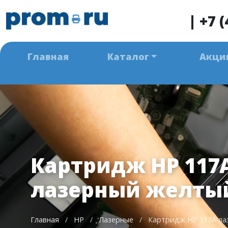
|
+7 (
Главная
Каталог
Акци
Картридж HP 117
лазерный желтый 
Главная
/
HP
/
Лазерные
/
Картридж HP 117A лаз