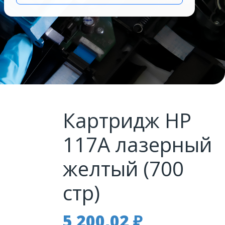
Картридж HP
117A лазерный
желтый (700
стр)
5 200,02
₽