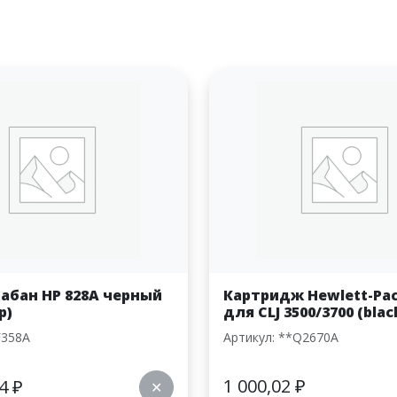
абан HP 828A черный
Картридж Hewlett-Pa
р)
для CLJ 3500/3700 (blac
F358A
Артикул: **Q2670A
1 000,02
₽
04
₽
✕