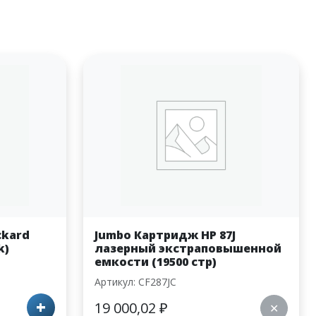
ckard
Jumbo Картридж HP 87J
k)
лазерный экстраповышенной
емкости (19500 стр)
Артикул: CF287JC
+
19 000,02
₽
✕