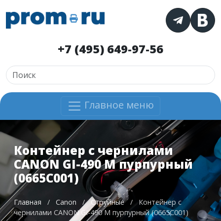
+7 (495) 649-97-56
Главное меню
Контейнер с чернилами
CANON GI-490 M пурпурный
(0665C001)
Главная
/
Canon
/
Струйные
/
Контейнер с
чернилами CANON GI-490 M пурпурный (0665C001)