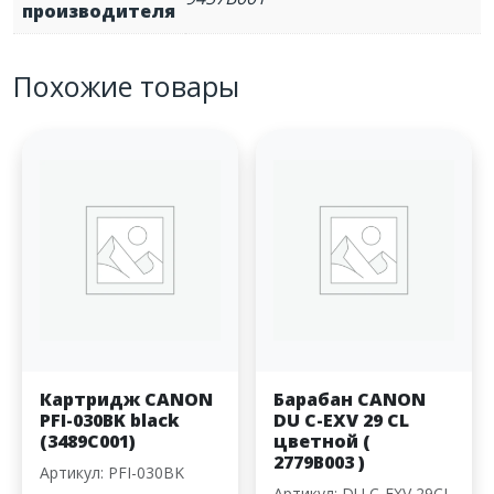
производителя
Похожие товары
Картридж CANON
Барабан CANON
PFI-030BK black
DU C-EXV 29 CL
(3489C001)
цветной (
2779B003 )
Артикул: PFI-030BK
Артикул: DU C-EXV 29CL