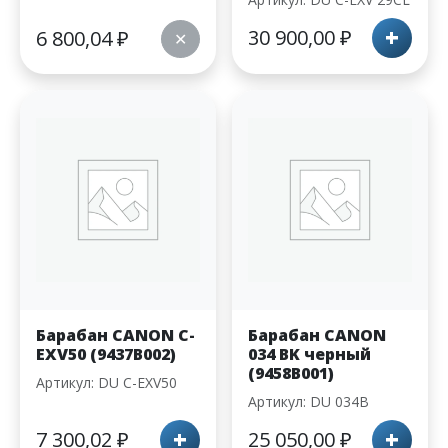
+
30 900,00
₽
6 800,04
₽
✕
Барабан CANON С-
Барабан CANON
EXV50 (9437B002)
034 BK черный
(9458B001)
Артикул: DU С-EXV50
Артикул: DU 034B
+
+
7 300,02
₽
25 050,00
₽