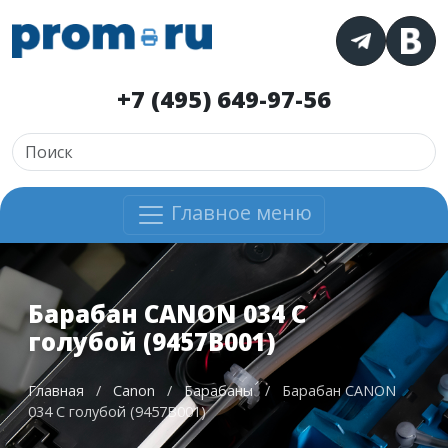
+7 (495) 649-97-56
Главное меню
Барабан CANON 034 C
голубой (9457B001)
Главная
/
Canon
/
Барабаны
/
Барабан CANON
034 C голубой (9457B001)