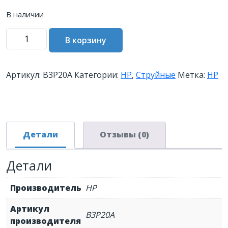
В наличии
Количество
В корзину
товара
Картридж
HP
Артикул:
B3P20A
Категории:
HP
,
Струйные
Метка:
HP
727
струйный
пурпурный
(130
мл)
Детали
Отзывы (0)
Детали
Производитель
HP
Артикул
B3P20A
производителя