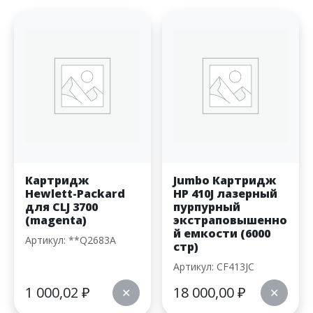
Картридж
Jumbo Картридж
Hewlett-Packard
HP 410J лазерный
для CLJ 3700
пурпурный
(magenta)
экстраповышенно
й емкости (6000
Артикул: **Q2683A
стр)
Артикул: CF413JC
1 000,02
₽
18 000,00
₽
✕
✕