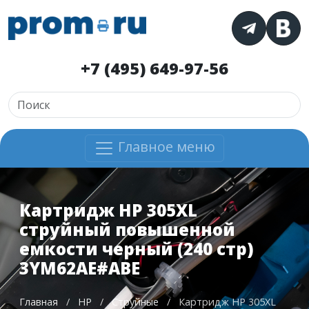
+7 (495) 649-97-56
Главное меню
Картридж HP 305XL
струйный повышенной
емкости черный (240 стр)
3YM62AE#ABE
Главная
/
HP
/
Струйные
/
Картридж HP 305XL