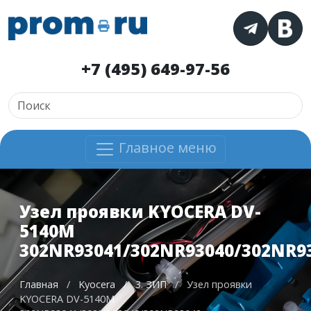
+7 (495) 649-97-56
Главное меню
Узел проявки KYOCERA DV-
5140M
302NR93041/302NR93040/302NR9
Главная
/
Kyocera
/
3. ЗИП
/
Узел проявки
KYOCERA DV-5140M