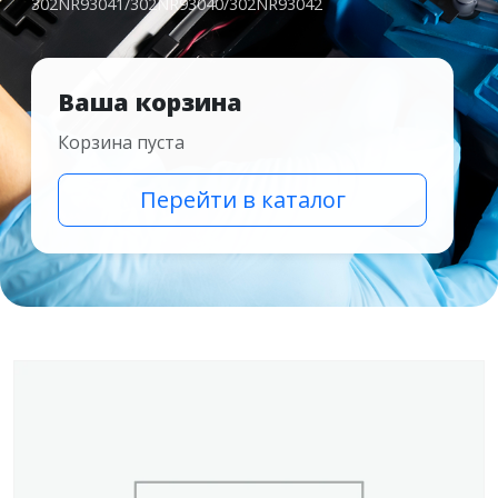
302NR93041/302NR93040/302NR93042
Ваша корзина
Корзина пуста
Перейти в каталог