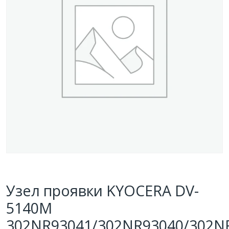
Узел проявки KYOCERA DV-
5140M
302NR93041/302NR93040/302N