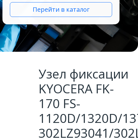
Перейти в каталог
Узел фиксации
KYOCERA FK-
170 FS-
1120D/1320D/1
302LZ93041/302