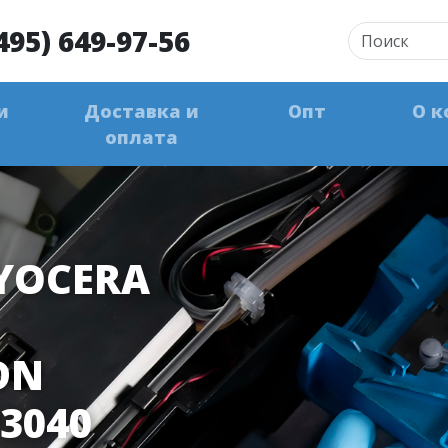
495) 649-97-56
и
Доставка и
Опт
О к
оплата
YOCERA
DN
93040