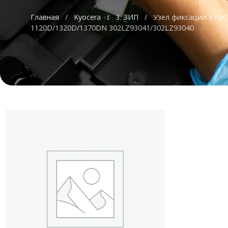
Главная
/
Kyocera
/
3. ЗИП
/
Узел фиксации KYOCE
1120D/1320D/1370DN 302LZ93041/302LZ93040