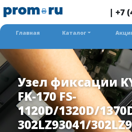
|
+7 (
Главная
Каталог
Акци
Узел фиксации K
FK-170 FS-
1120D/1320D/1370
302LZ93041/302LZ