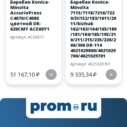
Барабан Konica-
Барабан Konica-
Minolta
Minolta
AccurioPress
7115/7118/7216/722
C4070/C4080
0/Di152/183/1611/20
цветной DR-
11/bizhub
620CMY ACE60Y1
162/163/164/165/180
/181/184/185/195/21
Артикул: ACE60Y1
0/211/215/235/226/2
66/306 DR-114
4021029800/4021029
700/4021029701
Артикул: 4021029701
51 167,10
₽
9 335,34
₽
✕
✕