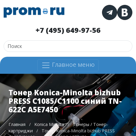
+7 (495) 649-97-56
Главное меню
Тонер Konica-Minolta bizhub
PRESS C1085/C1100 синий TN-
622C A5E7450
Главная
/
Konica Minolta
/
Тонеры / Тонер-
картриджи
/
Тонер Konica-Minolta bizhub PRESS