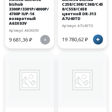
bizhub
C258/C308/C368/C45
3300P/3301P/4000P/
8/C558/C658
4700P IUP-16
цветной DR-313
возвратный
A7U40TD
A63X03V
Артикул: A7U40TD
Артикул: A63X03V
+
19 780,62
₽
9 681,36
₽
✕