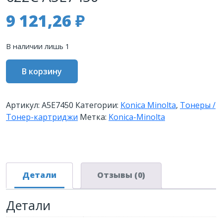
9 121,26
₽
В наличии лишь 1
Количество
В корзину
товара
Тонер
Konica-
Артикул:
A5E7450
Категории:
Konica Minolta
,
Тонеры /
Minolta
Тонер-картриджи
Метка:
Konica-Minolta
bizhub
PRESS
C1085/C1100
синий
TN-
Детали
Отзывы (0)
622C
A5E7450
Детали