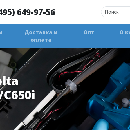
495) 649-97-56
и
Доставка и
Опт
О к
оплата
lta
/C650i