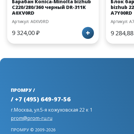
Барабан Konica-Minolta bizhub
Блок бар
C220/280/360 черный DR-311K
bizhub 22
A0XV0RD
A7Y00RD
Артикул: A0XV0RD
Артикул: A
+
9 324,00
₽
9 284,8
ПРОМРУ /
/ +7 (495) 649-97-56
г.Москва, ул.5-я кожуховская 22 к 1
prom@prom-ru.ru
ПРОМРУ © 2009-2026