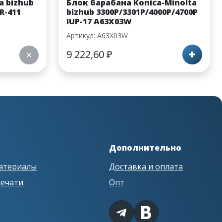
a bizhub
Блок барабана Konica-Minolta
R-411
bizhub 3300P/3301P/4000P/4700P
IUP-17 A63X03W
Артикул: A63X03W
+
9 222,60
₽
✕
Дополнительно
атериалы
Доставка и оплата
печати
Опт