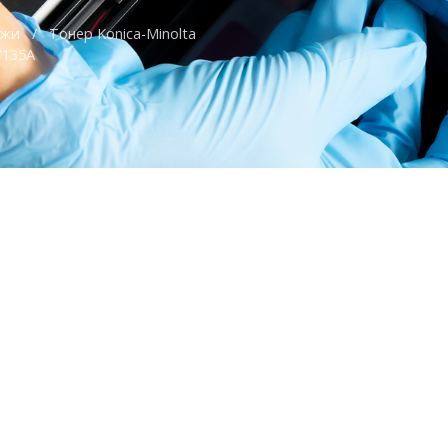
джи
/
Тонер Konica-Minolta
V135A