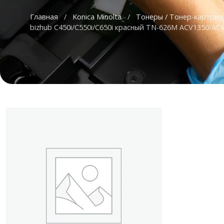
Главная
/
Konica Minolta
/
Тонеры / Тонер-картри
bizhub C450i/C550i/C650i красный TN-626M ACV1350/AC