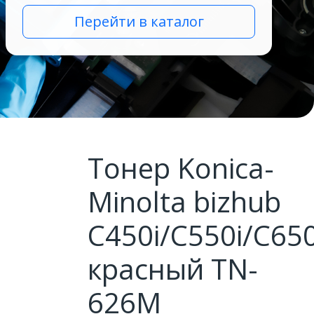
Перейти в каталог
Тонер Konica-
Minolta bizhub
C450i/C550i/C650
красный TN-
626M