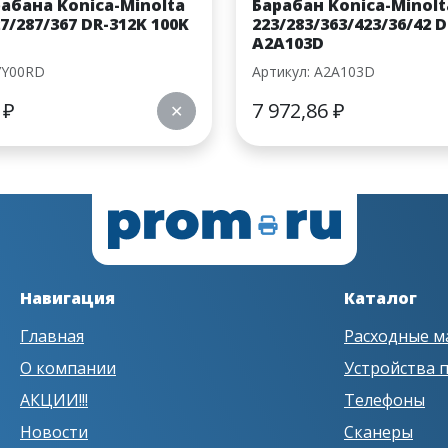
абана Konica-Minolta
Барабан Konica-Minolt
7/287/367 DR-312K 100K
223/283/363/423/36/42 D
A2A103D
7Y00RD
Артикул: A2A103D
8
₽
7 972,86
₽
✕
Навигация
Каталог
Главная
Расходные м
О компании
Устройства 
АКЦИИ!!!
Телефоны
Новости
Сканеры