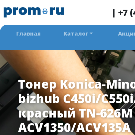
|
+7 (
Главная
Каталог
Акци
Тонер Konica-Mino
bizhub C450i/C550i
красный TN-626M
ACV1350/ACV135A