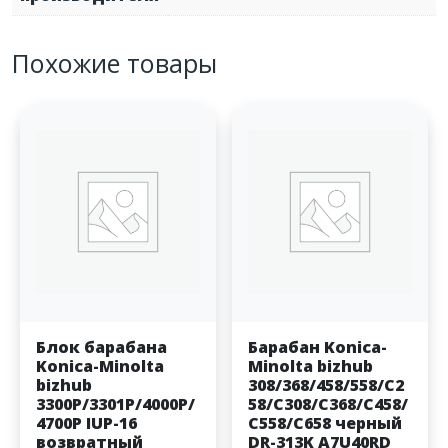
Похожие товары
Блок барабана
Барабан Konica-
Konica-Minolta
Minolta bizhub
bizhub
308/368/458/558/C2
3300P/3301P/4000P/
58/C308/C368/C458/
4700P IUP-16
C558/C658 черный
возвратный
DR-313K A7U40RD