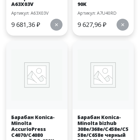
A63X03V
90K
Артикул: A63X03V
Артикул: A7U40RD
9 681,36
₽
9 627,96
₽
✕
✕
Барабан Konica-
Барабан Konica-
Minolta
Minolta bizhub
AccurioPress
308e/368e/C458e/C5
C4070/C4080
58e/C658e черный