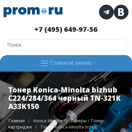
+7 (495) 649-97-56
Главное меню
Тонер Konica-Minolta bizhub
C224/284/364 черный TN-321K
A33K150
Главная
/
Konica Minolta
/
Тонеры / Тонер-
картриджи
/
Тонер Konica-Minolta bizhub