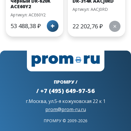
черный DR-620K
DR-314K AACJ0RD
ACE60Y2
Артикул: AACJ0RD
Артикул: ACE60Y2
+
53 488,38
₽
22 202,76
₽
✕
ПРОМРУ /
/ +7 (495) 649-97-56
г.Москва, ул.5-я кожуховская 22 к 1
prom@prom-ru.ru
ПРОМРУ © 2009-2026