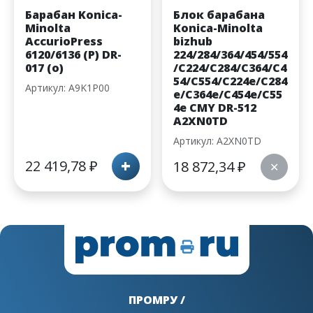
Барабан Konica-
Блок барабана
Minolta
Konica-Minolta
AccurioPress
bizhub
6120/6136 (P) DR-
224/284/364/454/554
017 (о)
/C224/C284/C364/C4
54/C554/C224e/C284
Артикул: A9K1P00
e/C364e/C454e/C55
4e CMY DR-512
A2XN0TD
Артикул: A2XN0TD
+
22 419,78
₽
18 872,34
₽
✕
ПРОМРУ /