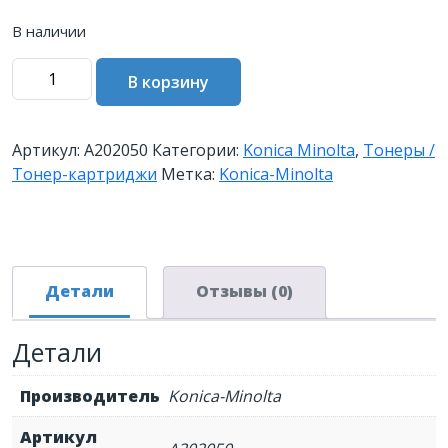
В наличии
Количество
В корзину
товара
Тонер
Konica-
Артикул:
A202050
Категории:
Konica Minolta
,
Тонеры /
Minolta
Тонер-картриджи
Метка:
Konica-Minolta
bizhub
363/423
TN-
414
A202050
Детали
Отзывы (0)
Детали
Производитель
Konica-Minolta
Артикул