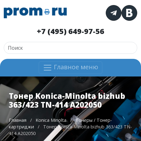
+7 (495) 649-97-56
Главное меню
Тонер Konica-Minolta bizhub
363/423 TN-414 A202050
Главная
/
Konica Minolta
/
Тонеры / Тонер-
картриджи
/
Тонер Konica-Minolta bizhub 363/423 TN-
414 A202050