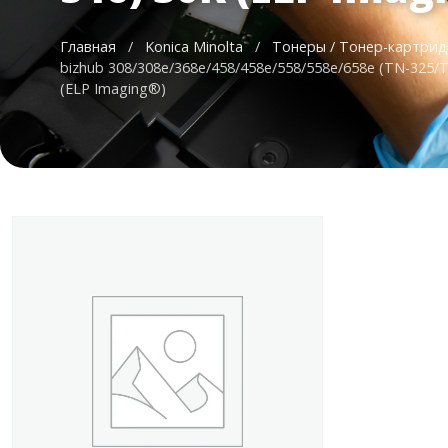
Главная
/
Konica Minolta
/
Тонеры / Тонер-картри
bizhub 308/308e/368e/458/458e/558/558e/658e (TN-325/
(ELP Imaging®)