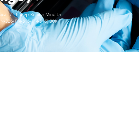
джи
/
Тонер Konica-Minolta
TN-326/TN-515/TN-516) 30K