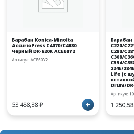
Барабан Konica-Minolta
Барабан 
AccurioPress C4070/C4080
C220/C22
черный DR-620K ACE60Y2
C280/C28
C308/C36
Артикул: ACE60Y2
C554/C55
224E/284
Life (с
вставкой
Drum/DR-
Артикул: 1
+
53 488,38
₽
1 250,5