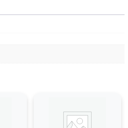
515/TN-
516)
30K
(ELP
Imaging®)