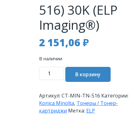
516) 30K (ELP
Imaging®)
2 151,06
₽
В наличии
Количество
В корзину
товара
Тонер
Konica-
Артикул:
CT-MIN-TN-516
Категории:
Minolta
Konica Minolta
,
Тонеры / Тонер-
bizhub
картриджи
Метка:
ELP
308/308e/368e/458/458e/558/558e/658e
(TN-
325/TN-
326/TN-