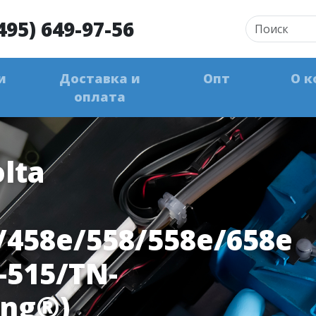
495) 649-97-56
и
Доставка и
Опт
О к
оплата
lta
/458e/558/558e/658e
-515/TN-
ing®)