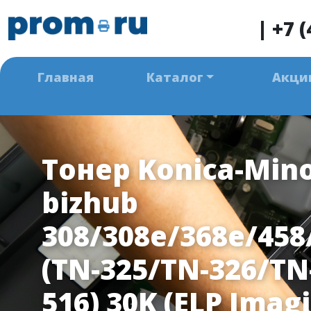
|
+7 (
Главная
Каталог
Акци
Тонер Konica-Mino
bizhub
308/308e/368e/458
(TN-325/TN-326/TN
516) 30K (ELP Imag