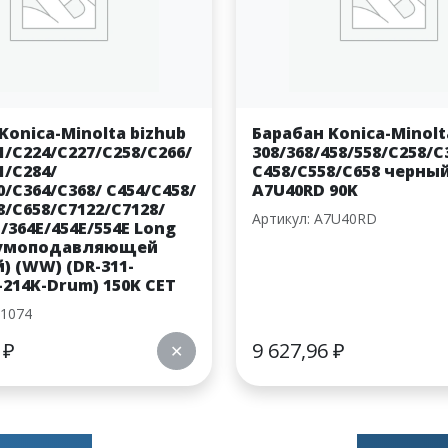
Konica-Minolta bizhub
Барабан Konica-Minolt
1/C224/C227/C258/C266/
308/368/458/558/C258/C
1/C284/
C458/C558/C658 черный
0/C364/C368/ C454/C458/
A7U40RD 90K
8/C658/C7122/C7128/
Артикул: A7U40RD
E/364E/454E/554E Long
 шумоподавляющей
) (WW) (DR-311-
214K-Drum) 150K CET
01074
8
₽
9 627,96
₽
✕