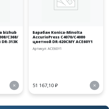
a bizhub
Барабан Konica-Minolta
308/C368/
AccurioPress C4070/C4080
 DR-313K
цветной DR-620CMY ACE60Y1
Артикул: ACE60Y1
51 167,10
₽
✕
✕