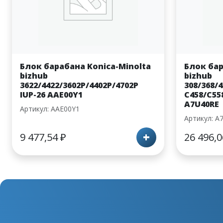
Блок барабана Konica-Minolta
Блок бар
bizhub
bizhub
3622/4422/3602P/4402P/4702P
308/368/
IUP-26 AAE00Y1
C458/C55
A7U40RE
Артикул: AAE00Y1
Артикул: A
+
9 477,54
₽
26 496,