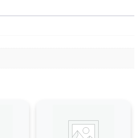
AD3H350
102.6K