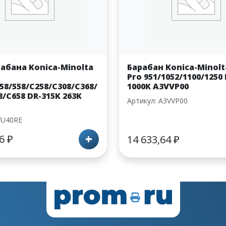
абана Konica-Minolta
Барабан Konica-Minolt
Pro 951/1052/1100/1250
458/558/C258/C308/C368/
1000K A3VVP00
8/C658 DR-315K 263K
Артикул: A3VVP00
7U40RE
+
06
₽
14 633,64
₽