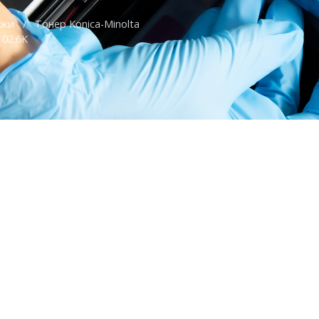
джи
/
Тонер Konica-Minolta
102.6K