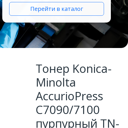
Перейти в каталог
Тонер Konica-
Minolta
AccurioPress
C7090/7100
пурпурный TN-