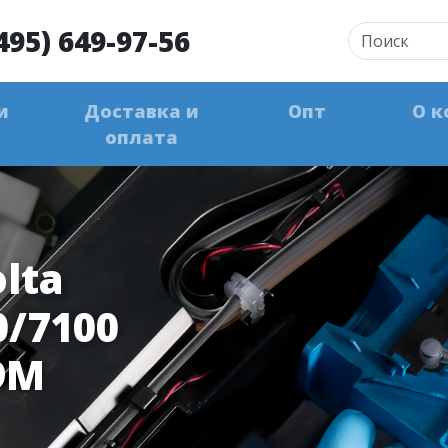
495) 649-97-56
и
Доставка и
Опт
О к
оплата
lta
0/7100
9M