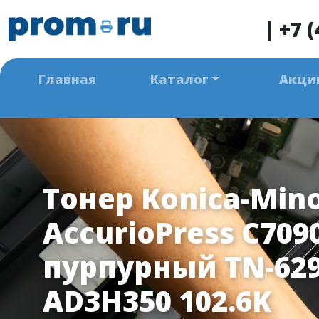
|
+7 (
Главная
Каталог
Акци
Тонер Konica-Mino
AccurioPress C709
пурпурный TN-62
AD3H350 102.6K