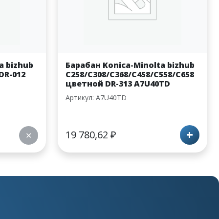
a bizhub
Барабан Konica-Minolta bizhub
 DR-012
C258/C308/C368/C458/C558/C658
цветной DR-313 A7U40TD
Артикул: A7U40TD
+
19 780,62
₽
✕