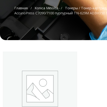
Главная
/
Konica Minolta
/
Тонеры / Тонер-картри
AccurioPress C7090/7100 пурпурный TN-629M AD3H350 