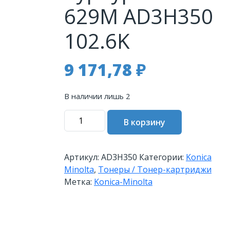
629M AD3H350
102.6K
9 171,78
₽
В наличии лишь 2
Количество
В корзину
товара
Тонер
Konica-
Артикул:
AD3H350
Категории:
Konica
Minolta
Minolta
,
Тонеры / Тонер-картриджи
AccurioPress
Метка:
Konica-Minolta
C7090/7100
пурпурный
TN-
629M