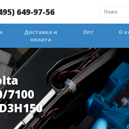
495) 649-97-56
и
Доставка и
Опт
О к
оплата
lta
0/7100
AD3H150