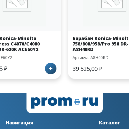
Konica-Minolta
Барабан Konica-Minolt
ress C4070/C4080
758/808/958/Pro 958 DR-
R-620K ACE60Y2
A8H40RD
CE60Y2
Артикул: A8H40RD
+
38
₽
39 525,00
₽
Навигация
Каталог