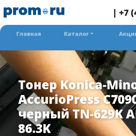
|
+7 (
Главная
Каталог
Акци
Тонер Konica-Mino
AccurioPress C709
черный TN-629K 
86.3K