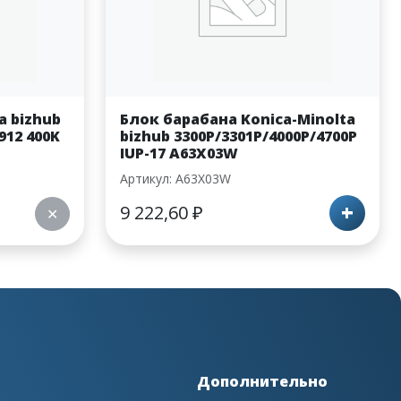
a bizhub
Блок барабана Konica-Minolta
912 400K
bizhub 3300P/3301P/4000P/4700P
IUP-17 A63X03W
Артикул: A63X03W
+
9 222,60
₽
✕
Дополнительно