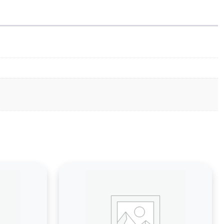
AD3H150
86.3K