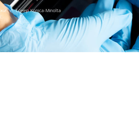
джи
/
Тонер Konica-Minolta
K