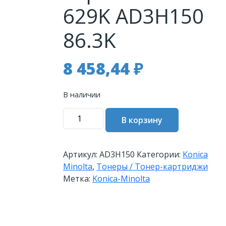
629K AD3H150
86.3K
8 458,44
₽
В наличии
Количество
В корзину
товара
Тонер
Konica-
Артикул:
AD3H150
Категории:
Konica
Minolta
Minolta
,
Тонеры / Тонер-картриджи
AccurioPress
Метка:
Konica-Minolta
C7090/7100
черный
TN-
629K