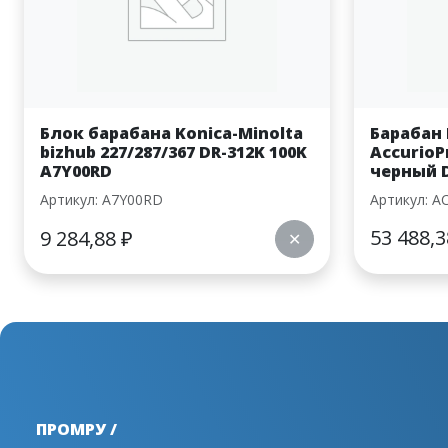
Блок барабана Konica-Minolta
Барабан 
bizhub 227/287/367 DR-312K 100K
AccurioP
A7Y00RD
черный D
Артикул: A7Y00RD
Артикул: A
53 488,
9 284,88
₽
✕
ПРОМРУ /