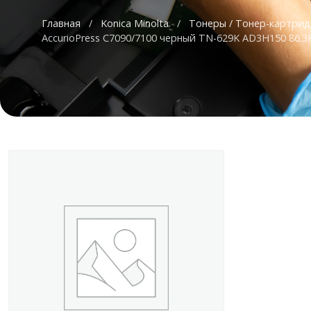
Главная
/
Konica Minolta
/
Тонеры / Тонер-картри
AccurioPress C7090/7100 черный TN-629K AD3H150 86.3