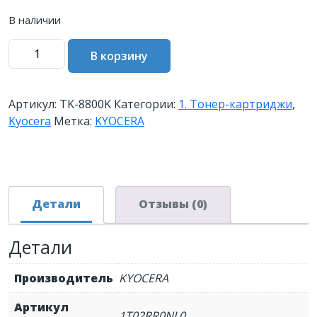
В наличии
Количество
В корзину
товара
Тонер-
картридж
Артикул:
TK-8800K
Категории:
1. Тонер-картриджи
,
TK-
Kyocera
Метка:
KYOCERA
8800K
30
000
стр.
Black
Детали
Отзывы (0)
для
P8060cdn
Детали
Производитель
KYOCERA
Артикул
1T02RR0NL0