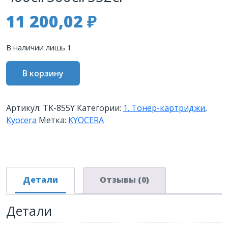
11 200,02
₽
В наличии лишь 1
Количество
В корзину
товара
Тонер-
картридж
Артикул:
TK-855Y
Категории:
1. Тонер-картриджи
,
TK-
Kyocera
Метка:
KYOCERA
855Y
18
000
стр.
Yellow
Детали
Отзывы (0)
для
TASKalfa
Детали
400ci/500ci/552ci