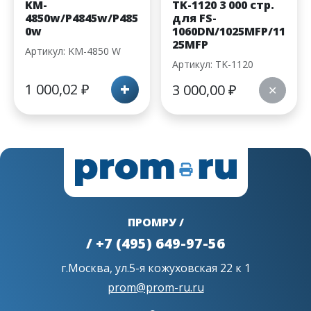
KM-
TK-1120 3 000 стр.
4850w/P4845w/P485
для FS-
0w
1060DN/1025MFP/11
25MFP
Артикул: KM-4850 W
Артикул: TK-1120
+
1 000,02
₽
3 000,00
₽
✕
ПРОМРУ /
/ +7 (495) 649-97-56
г.Москва, ул.5-я кожуховская 22 к 1
prom@prom-ru.ru