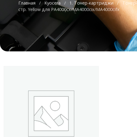
Главная
/
Kyocera
/
1. Тонер-картриджи
/
Тонер-
стр. Yellow для PA4000cx/MA4000cix/MA4000cifx