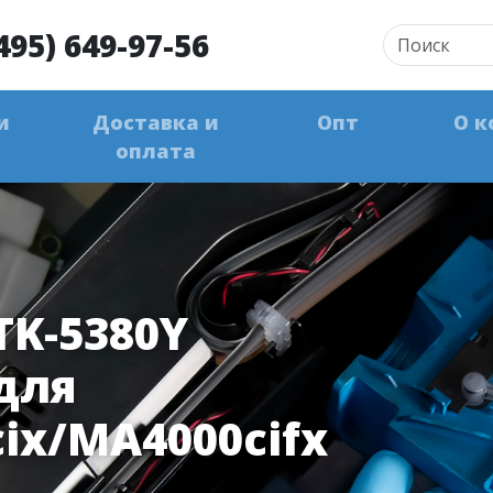
495) 649-97-56
и
Доставка и
Опт
О к
оплата
TK-5380Y
 для
ix/MA4000cifx