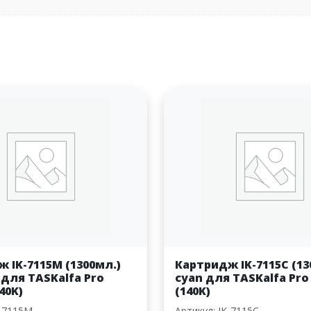
 IK-7115M (1300мл.)
Картридж IK-7115C (13
для TASKalfa Pro
cyan для TASKalfa Pro
40K)
(140K)
K-7115M
Артикул: IK-7115C