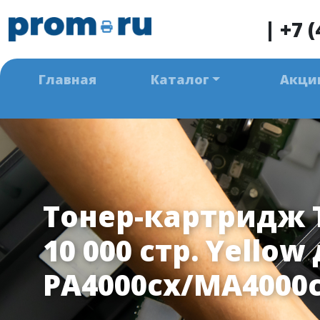
|
+7 (
Главная
Каталог
Акци
Тонер-картридж 
10 000 стр. Yellow
PA4000cx/MA4000c