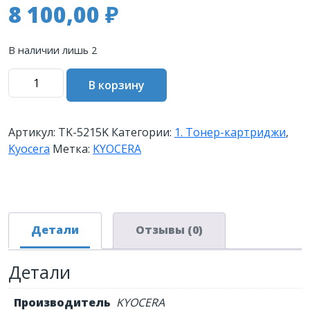
8 100,00
₽
В наличии лишь 2
Количество
В корзину
товара
Тонер-
картридж
Артикул:
TK-5215K
Категории:
1. Тонер-картриджи
,
TK-
Kyocera
Метка:
KYOCERA
5215K
20
000
стр.
Black
Детали
Отзывы (0)
для
TASKalfa
Детали
406ci
Производитель
KYOCERA