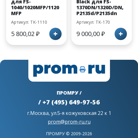
для FS-
Black для FS-
1040/1020MFP/1120
1370DN/1320D/DN,
MFP
P2135d/P2135dn
Артикул: TK-1110
Артикул: TK-170
+
+
5 800,02
₽
9 000,00
₽
ПРОМРУ /
/ +7 (495) 649-97-56
г.Москва, ул.5-я кожуховская 22 к 1
prom@prom-ru.ru
ПРОМРУ © 2009-2026