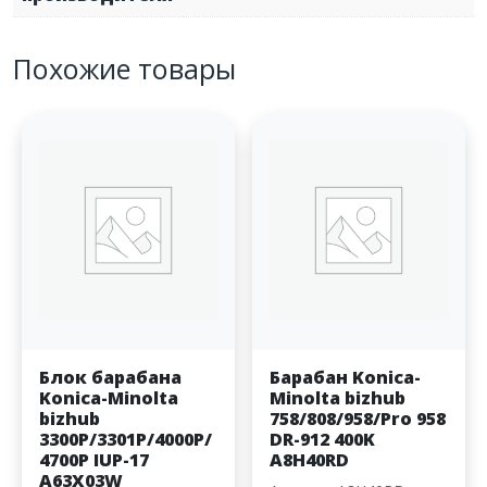
Похожие товары
Блок барабана
Барабан Konica-
Konica-Minolta
Minolta bizhub
bizhub
758/808/958/Pro 958
3300P/3301P/4000P/
DR-912 400K
4700P IUP-17
A8H40RD
A63X03W