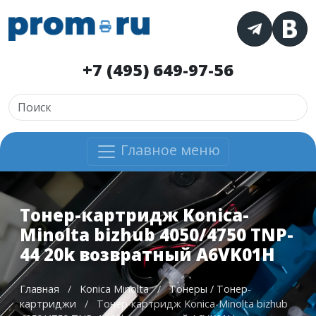
+7 (495) 649-97-56
Главное меню
Тонер-картридж Konica-
Minolta bizhub 4050/4750 TNP-
44 20k возвратный A6VK01H
Главная
/
Konica Minolta
/
Тонеры / Тонер-
картриджи
/
Тонер-картридж Konica-Minolta bizhub