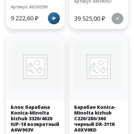
Артикул: A8H40RD
Артикул: A63X03W
+
9 222,60
₽
39 525,00
₽
✕
Блок барабана
Барабан Konica-
Konica-Minolta
Minolta bizhub
bizhub 3320/4020
C220/280/360
IUP-18 возвратный
черный DR-311K
A6W903V
A0XV0RD