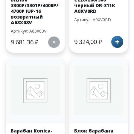
3300P/3301P/4000P/
черный DR-311K
4700P IUP-16
A0XV0RD
возвратный
Артикул: A0XV0RD
A63X03V
Артикул: A63X03V
+
9 324,00
₽
9 681,36
₽
✕
Барабан Konica-
Блок барабана