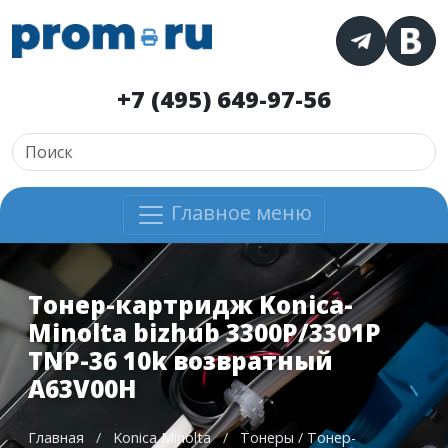
+7 (495) 649-97-56
Главное меню
Тонер-картридж Konica-
Minolta bizhub 3300P/3301P
TNP-36 10k возвратный
A63V00H
Главная
/
Konica Minolta
/
Тонеры / Тонер-