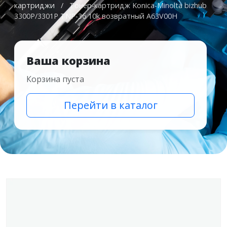
картриджи
/
Тонер-картридж Konica-Minolta bizhub
3300P/3301P TNP-36 10k возвратный A63V00H
Ваша корзина
Корзина пуста
Перейти в каталог