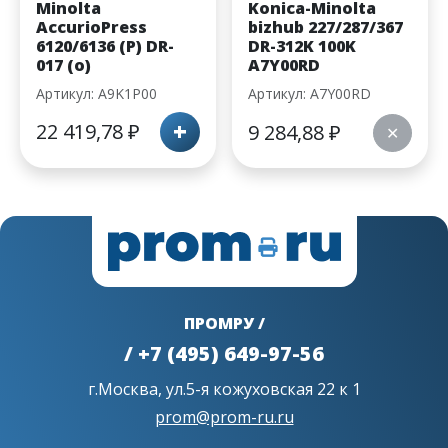
Minolta
Konica-Minolta
AccurioPress
bizhub 227/287/367
6120/6136 (P) DR-
DR-312K 100K
017 (о)
A7Y00RD
Артикул: A9K1P00
Артикул: A7Y00RD
+
22 419,78
₽
9 284,88
₽
✕
ПРОМРУ /
/ +7 (495) 649-97-56
г.Москва, ул.5-я кожуховская 22 к 1
prom@prom-ru.ru