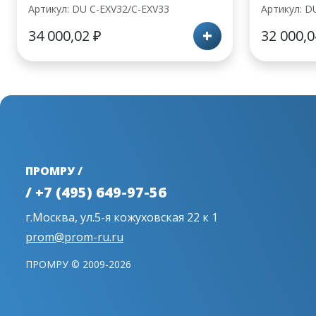
Артикул: DU C-EXV32/C-EXV33
Артикул: D
+
34 000,02
₽
32 000,
ПРОМРУ /
/ +7 (495) 649-97-56
г.Москва, ул.5-я кожуховская 22 к 1
prom@prom-ru.ru
ПРОМРУ © 2009-2026