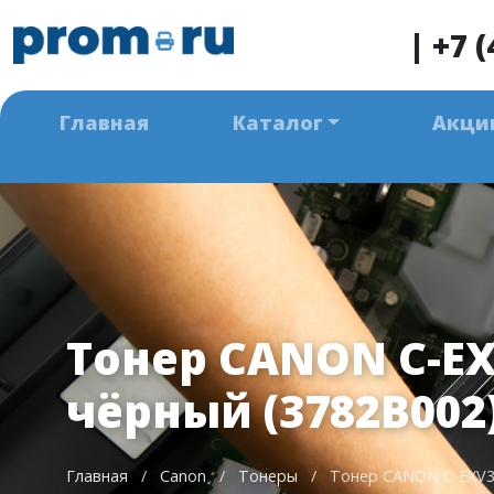
|
+7 (
Главная
Каталог
Акци
Тонер CANON C-EX
чёрный (3782B002
Главная
/
Canon
/
Тонеры
/
Тонер CANON C-EXV3