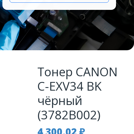
Тонер CANON
C-EXV34 BK
чёрный
(3782B002)
4 300,02
₽