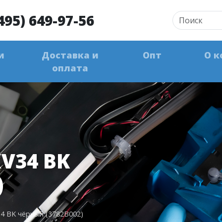
495) 649-97-56
и
Доставка и
Опт
О к
оплата
V34 BK
)
4 BK чёрный (3782B002)