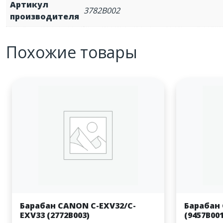
Артикул
3782B002
производителя
Похожие товары
Барабан CANON С-EXV32/C-
Барабан 
EXV33 (2772B003)
(9457B001