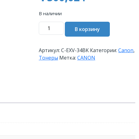
В наличии
Количество
В корзину
товара
Тонер
CANON
Артикул:
C-EXV-34BK
Категории:
Canon
,
C-
Тонеры
Метка:
CANON
EXV34
BK
чёрный
(3782B002)