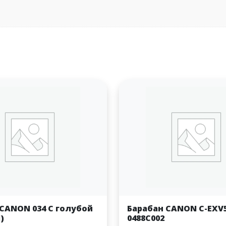
CANON 034 C голубой
Барабан CANON С-EXV
)
0488C002