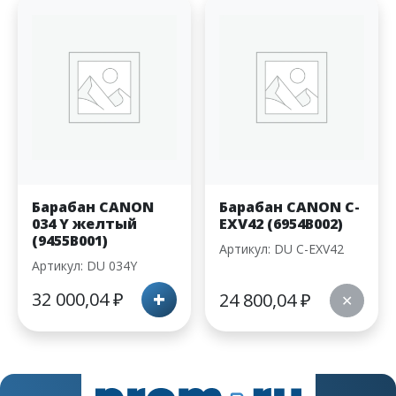
Барабан CANON
Барабан CANON С-
034 Y желтый
EXV42 (6954B002)
(9455B001)
Артикул: DU С-EXV42
Артикул: DU 034Y
+
32 000,04
₽
24 800,04
₽
✕