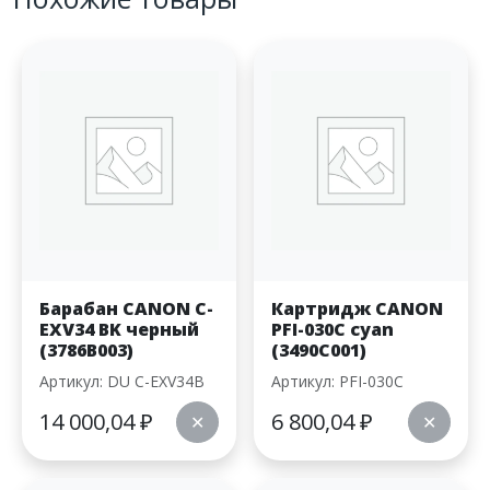
Барабан CANON С-
Картридж CANON
EXV34 BK черный
PFI-030C cyan
(3786B003)
(3490C001)
Артикул: DU С-EXV34B
Артикул: PFI-030C
14 000,04
₽
6 800,04
₽
✕
✕