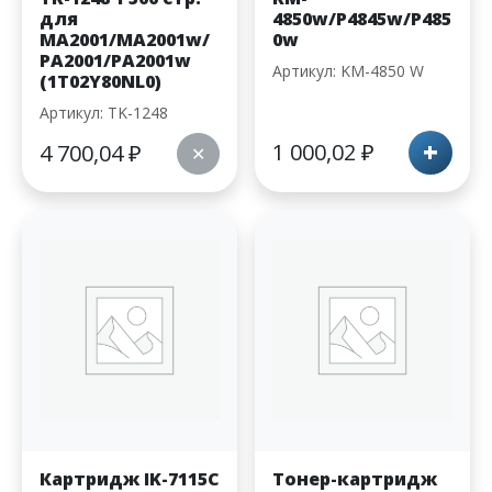
для
4850w/P4845w/P485
MA2001/MA2001w/
0w
PA2001/PA2001w
Артикул: KM-4850 W
(1T02Y80NL0)
Артикул: TK-1248
+
1 000,02
₽
4 700,04
₽
✕
Картридж IK-7115C
Тонер-картридж