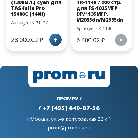
(1300мл.) cyan для
TK-1140 7 200 стр.
TASKalfa Pro
для FS-1035MFP
15000C (140K)
DP/1135MFP,
M2035dn/M2535dn
Артикул: IK-7115C
Артикул: TK-1140
+
28 000,02
₽
6 400,02
₽
✕
ПРОМРУ /
/ +7 (495) 649-97-56
г.Москва, ул.5-я кожуховская 22 к 1
prom@prom-ru.ru