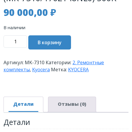
90 000,00
₽
В наличии
Количество
В корзину
товара
Сервисный
комплект
Артикул:
MK-7310
Категории:
2. Ремонтные
KYOCERA
комплекты
,
Kyocera
Метка:
KYOCERA
MK-
7310
P4140DN
(MK-
7310/1702Y48NL0)
Детали
Отзывы (0)
500K
Детали