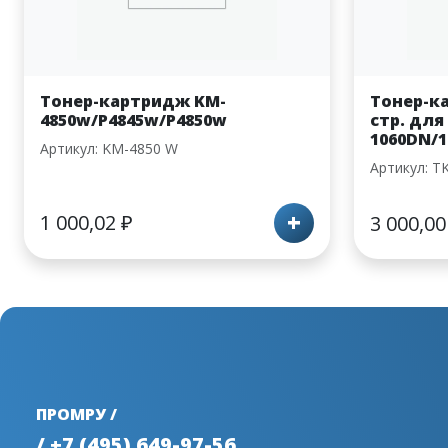
Тонер-картридж KM-
Тонер-ка
4850w/P4845w/P4850w
стр. для 
1060DN/
Артикул: KM-4850 W
Артикул: T
+
1 000,02
₽
3 000,0
ПРОМРУ /
/ +7 (495) 649-97-56