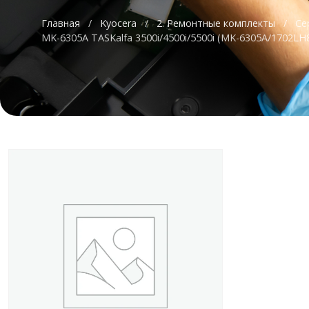
Главная
/
Kyocera
/
2. Ремонтные комплекты
/
Се
MK-6305A TASKalfa 3500i/4500i/5500i (MK-6305A/1702LH