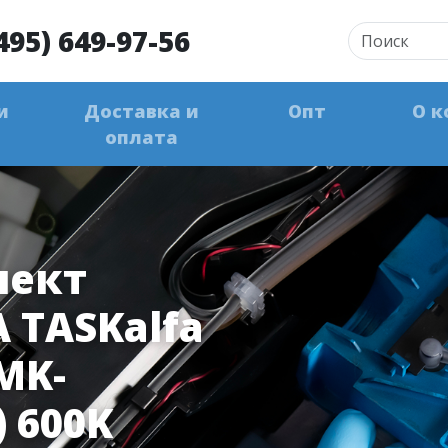
495) 649-97-56
и
Доставка и
Опт
О к
оплата
лект
 TASKalfa
(MK-
 600K