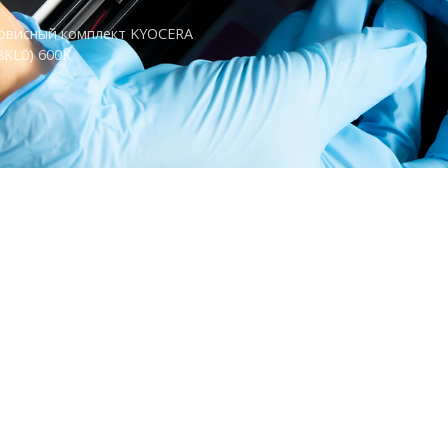
рвисный комплект KYOCERA
8KL0) 600K