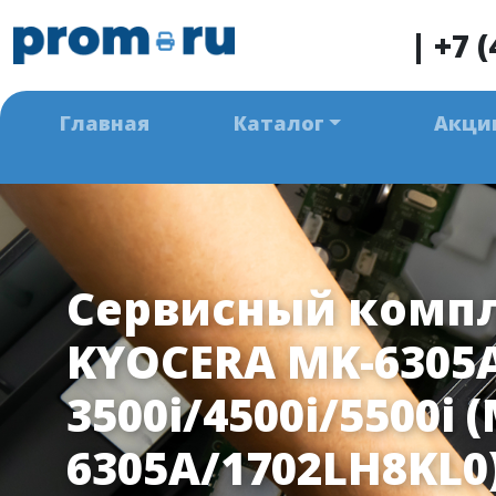
|
+7 (
Главная
Каталог
Акци
Сервисный комп
KYOCERA MK-6305A
3500i/4500i/5500i 
6305A/1702LH8KL0)