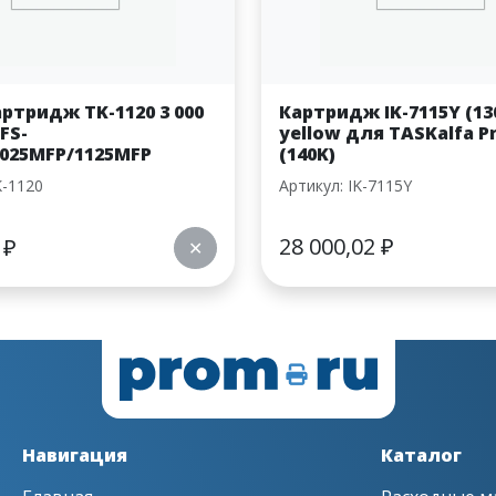
ртридж TK-1120 3 000
Картридж IK-7115Y (13
FS-
yellow для TASKalfa P
1025MFP/1125MFP
(140K)
K-1120
Артикул: IK-7115Y
28 000,02
₽
0
₽
✕
Навигация
Каталог