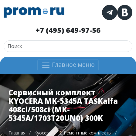
+7 (495) 649-97-56
Главное меню
Сервисный комплект
KYOCERA MK-5345A TASKalfa
408ci/508ci (MK-
5345A/1703T20UN0) 300K
Главная
/
Kyocera
/
2. Ремонтные комплекты
/