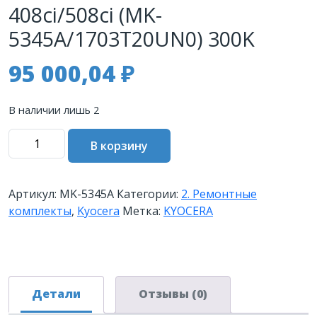
408ci/508ci (MK-
5345A/1703T20UN0) 300K
95 000,04
₽
В наличии лишь 2
Количество
В корзину
товара
Сервисный
комплект
Артикул:
MK-5345A
Категории:
2. Ремонтные
KYOCERA
комплекты
,
Kyocera
Метка:
KYOCERA
MK-
5345A
TASKalfa
408ci/508ci
(MK-
Детали
Отзывы (0)
5345A/1703T20UN0)