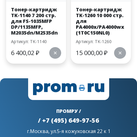
Тонер-картридж
Тонер-картридж
TK-1140 7 200 стр.
TK-1260 10 000 стр.
для FS-1035MFP
для
DP/1135MFP,
PA4000x/PA4000wx
M2035dn/M2535dn
(1T0C150NL0)
Артикул: TK-1140
Артикул: TK-1260
6 400,02
₽
15 000,00
₽
✕
✕
ПРОМРУ /
/ +7 (495) 649-97-56
г.Москва, ул.5-я кожуховская 22 к 1