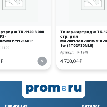
ртридж TK-1120 3 000
Тонер-картридж TK-12
FS-
стр. для
1025MFP/1125MFP
MA2001/MA2001w/PA20
1w (1T02Y80NL0)
K-1120
Артикул: TK-1248
0
₽
4 700,04
₽
✕
Навигация
Каталог