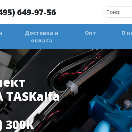
495) 649-97-56
и
Доставка и
Опт
О к
оплата
лект
 TASKalfa
) 300K