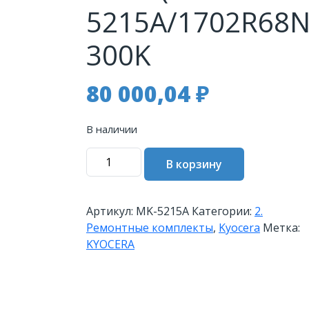
5215A/1702R68N
300K
80 000,04
₽
В наличии
Количество
В корзину
товара
Сервисный
комплект
Артикул:
MK-5215A
Категории:
2.
KYOCERA
Ремонтные комплекты
,
Kyocera
Метка:
MK-
KYOCERA
5215A
TASKalfa
406ci
(MK-