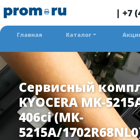
|
+7 (
Главная
Каталог
Акци
Сервисный комп
KYOCERA MK-5215A
406ci (MK-
5215A/1702R68NL0