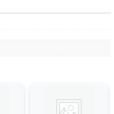
5215A/1702R68NL0)
300K