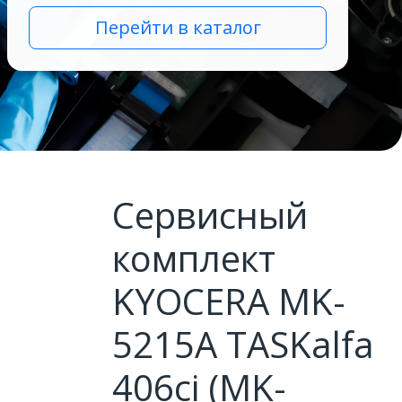
Перейти в каталог
Сервисный
комплект
KYOCERA MK-
5215A TASKalfa
406ci (MK-