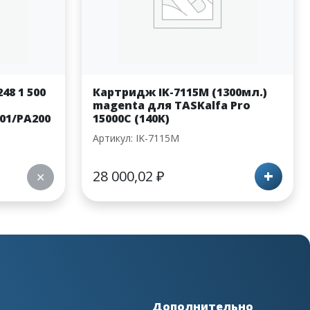
48 1 500
Картридж IK-7115M (1300мл.)
magenta для TASKalfa Pro
01/PA200
15000C (140K)
Артикул: IK-7115M
+
28 000,02
₽
✕
Дополнительно