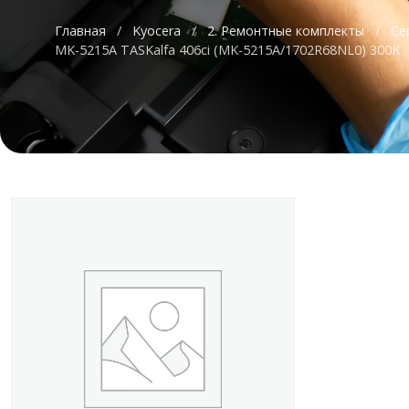
Главная
/
Kyocera
/
2. Ремонтные комплекты
/
Се
MK-5215A TASKalfa 406ci (MK-5215A/1702R68NL0) 300K