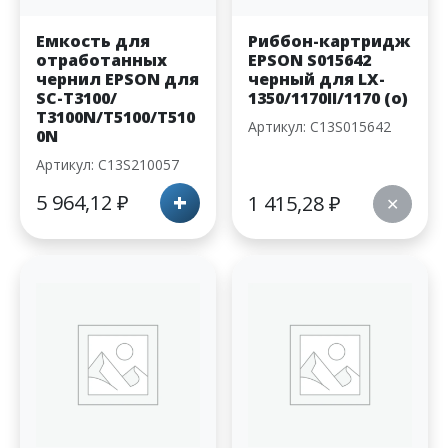
Емкость для
Риббон-картридж
отработанных
EPSON S015642
чернил EPSON для
черный для LX-
SC-T3100/
1350/1170II/1170 (o)
T3100N/T5100/T510
Артикул: C13S015642
0N
Артикул: C13S210057
+
5 964,12
₽
1 415,28
₽
✕