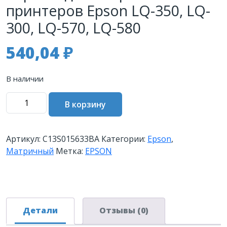
принтеров Epson LQ-350, LQ-
300, LQ-570, LQ-580
540,04
₽
В наличии
Количество
В корзину
товара
Риббон-
картридж
Артикул:
C13S015633BA
Категории:
Epson
,
EPSON
Матричный
Метка:
EPSON
черный
для
матричных
принтеров
Epson
Детали
Отзывы (0)
LQ-