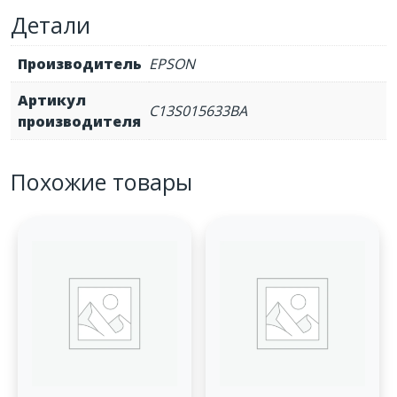
350,
Детали
LQ-
300,
Производитель
EPSON
LQ-
570,
Артикул
C13S015633BA
LQ-
производителя
580
Похожие товары