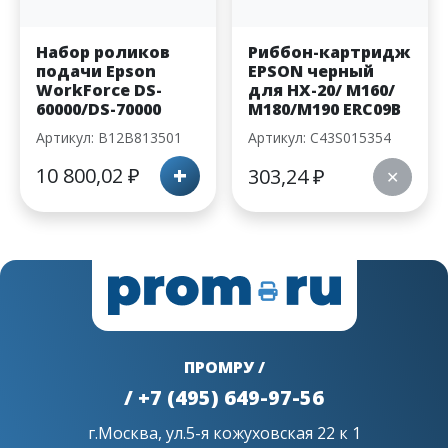
Набор роликов
Риббон-картридж
подачи Epson
EPSON черный
WorkForce DS-
для HX-20/ M160/
60000/DS-70000
M180/M190 ERC09B
Артикул: B12B813501
Артикул: C43S015354
+
10 800,02
₽
303,24
₽
✕
ПРОМРУ /
/ +7 (495) 649-97-56
г.Москва, ул.5-я кожуховская 22 к 1