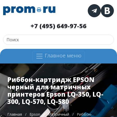
+7 (495) 649-97-56
Главное меню
Риббон-картридж EPSON
черный для матричных
принтеров Epson LQ-350, LQ-
300, LQ-570, LQ-580
Главная
/
Epson
/
Матричный
/
Риббон-