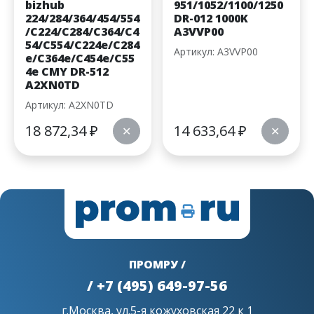
bizhub
951/1052/1100/1250
224/284/364/454/554
DR-012 1000K
/C224/C284/C364/C4
A3VVP00
54/C554/C224e/C284
Артикул: A3VVP00
e/C364e/C454e/C55
4e CMY DR-512
A2XN0TD
Артикул: A2XN0TD
18 872,34
₽
14 633,64
₽
✕
✕
ПРОМРУ /
/ +7 (495) 649-97-56
г.Москва, ул.5-я кожуховская 22 к 1