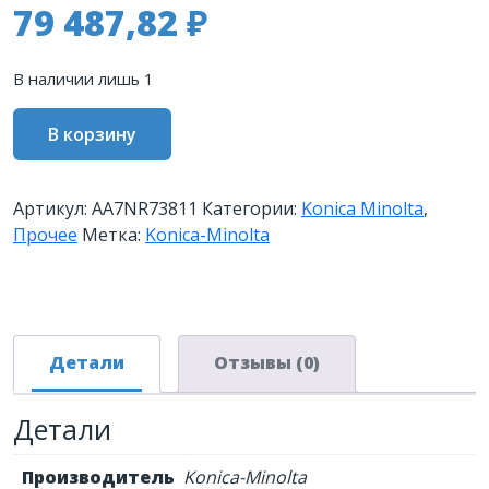
79 487,82
₽
В наличии лишь 1
Количество
В корзину
товара
Печь
в
Артикул:
AA7NR73811
Категории:
Konica Minolta
,
сборе
Прочее
Метка:
Konica-Minolta
Konica-
Minolta
bizhub
C550i/C650i
(AA7NR73811)
Детали
Отзывы (0)
Детали
Производитель
Konica-Minolta