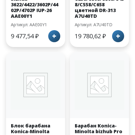
3622/4422/3602P/44
8/C558/C658
02P/4702P IUP-26
цветной DR-313
AAE00Y1
A7U40TD
Артикул: AAE00Y1
Артикул: A7U40TD
+
+
9 477,54
₽
19 780,62
₽
Блок барабана
Барабан Konica-
Konica-Minolta
Minolta bizhub Pro