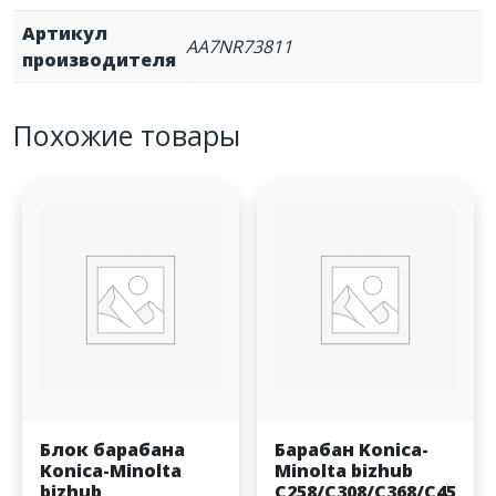
Артикул
AA7NR73811
производителя
Похожие товары
Блок барабана
Барабан Konica-
Konica-Minolta
Minolta bizhub
bizhub
C258/C308/C368/C45