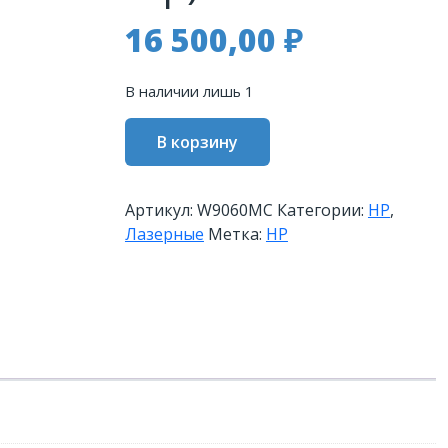
16 500,00
₽
В наличии лишь 1
Количество
В корзину
товара
МПС
картридж
Артикул:
W9060MC
Категории:
HP
,
HP
Лазерные
Метка:
HP
508MC
лазерный
черный
(
15000
стр)