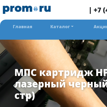
|
+7 (
Главная
Каталог
Акци
МПС картридж HP
лазерный черный 
стр)