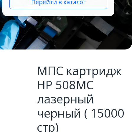
Перейти в каталог
МПС картридж
HP 508MC
лазерный
черный ( 15000
стр)