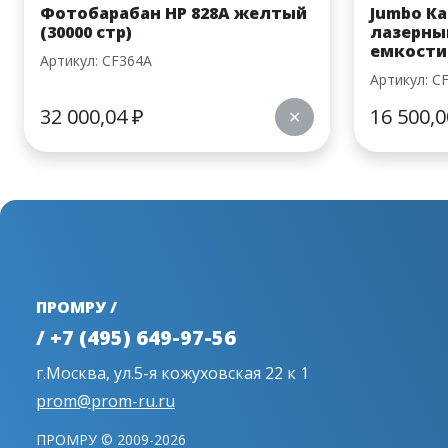
Фотобарабан HP 828A желтый
Jumbo Ка
(30000 стр)
лазерны
емкости 
Артикул: CF364A
Артикул: C
32 000,04
₽
16 500,
✕
ПРОМРУ /
/ +7 (495) 649-97-56
г.Москва, ул.5-я кожуховская 22 к 1
prom@prom-ru.ru
ПРОМРУ © 2009-2026