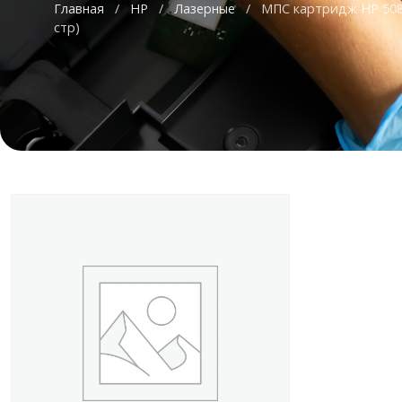
Главная
/
HP
/
Лазерные
/
МПС картридж HP 508
стр)