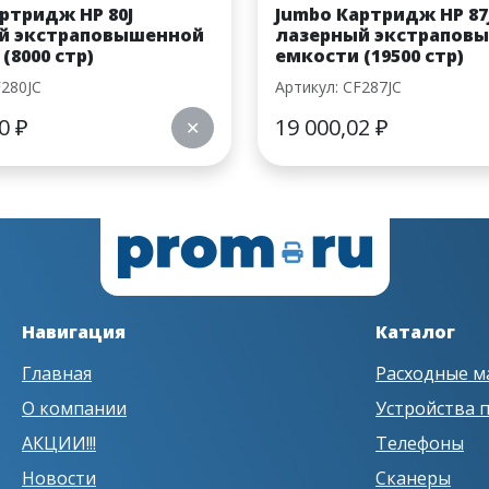
ртридж HP 80J
Jumbo Картридж HP 87
й экстраповышенной
лазерный экстрапов
(8000 стр)
емкости (19500 стр)
F280JC
Артикул: CF287JC
00
₽
19 000,02
₽
✕
Навигация
Каталог
Главная
Расходные м
О компании
Устройства 
АКЦИИ!!!
Телефоны
Новости
Сканеры