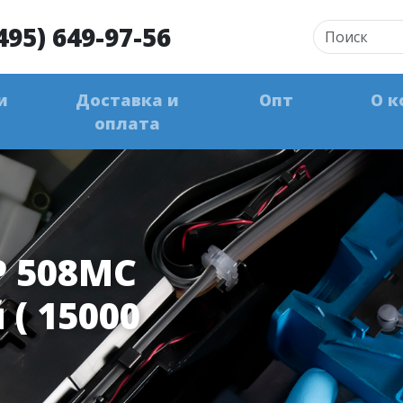
495) 649-97-56
и
Доставка и
Опт
О к
оплата
 508MC
( 15000