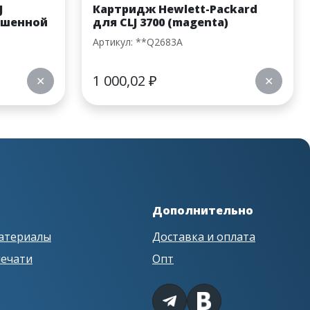
J
Картридж Hewlett-Packard
ышенной
для CLJ 3700 (magenta)
Артикул: **Q2683A
1 000,02
₽
✕
✕
Дополнительно
атериалы
Доставка и оплата
печати
Опт