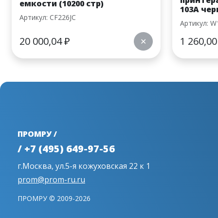
принтера
емкости (10200 стр)
103A черн
Артикул: CF226JC
Артикул: W
20 000,04
₽
1 260,0
✕
ПРОМРУ /
/ +7 (495) 649-97-56
г.Москва, ул.5-я кожуховская 22 к 1
prom@prom-ru.ru
ПРОМРУ © 2009-2026