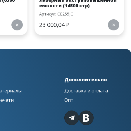
 (6500
лазерный экстраповышенной
емкости (14500 стр)
Артикул: CE255JC
23 000,04
₽
✕
✕
Дополнительно
атериалы
Доставка и оплата
печати
Опт