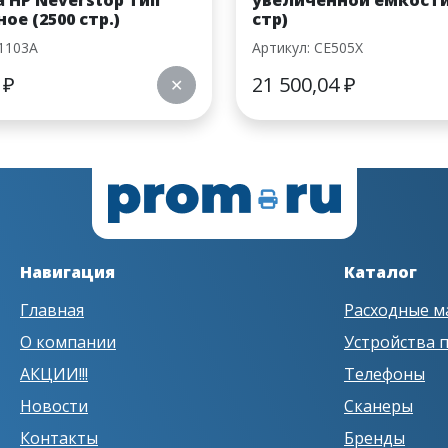
 HP Neverstop тип
увеличенной емкости
ое (2500 стр.)
стр)
1103A
Артикул: CE505X
0
₽
21 500,04
₽
✕
Навигация
Каталог
Главная
Расходные м
О компании
Устройства 
АКЦИИ!!!
Телефоны
Новости
Сканеры
Контакты
Бренды