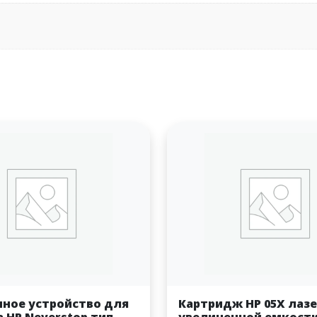
чное устройство для
Картридж HP 05X лаз