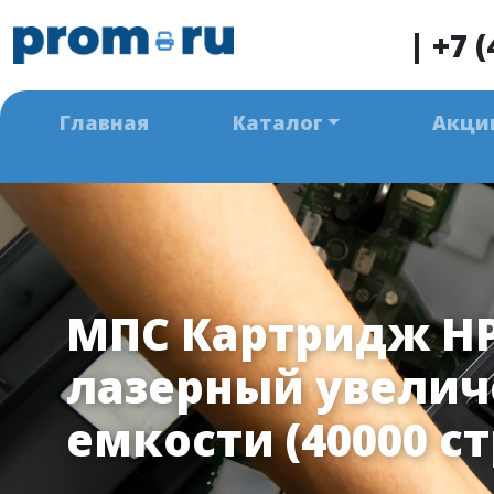
|
+7 (
Главная
Каталог
Акци
МПС Картридж HP
лазерный увели
емкости (40000 ст