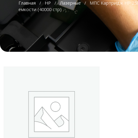
Главная
/
HP
/
Лазерные
/
МПС Картридж HP 25X
емкости (40000 стр)