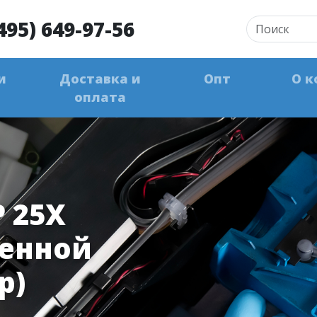
495) 649-97-56
и
Доставка и
Опт
О к
оплата
 25X
ченной
р)