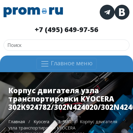
+7 (495) 649-97-56
Главное меню
Корпус двигателя узла
транспортировки KYOCERA
302K924782/302N424020/302N424
Главная
/
Kyocera
/
3. ЗИП
/
Корпус двигателя
узла транспортировки KYOCERA