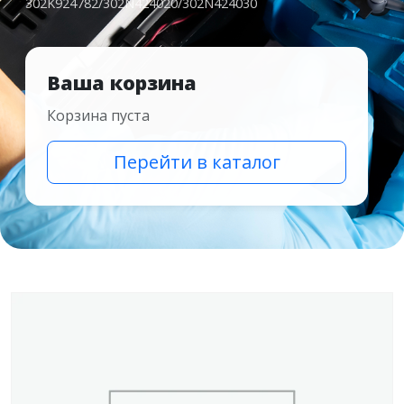
302K924782/302N424020/302N424030
Ваша корзина
Корзина пуста
Перейти в каталог