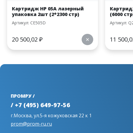
Картридж HP 05A лазерный
Картрид
упаковка 2шт (2*2300 стр)
(6000 стр
Артикул: CE505D
Артикул: Q
20 500,02
₽
11 500,
✕
ПРОМРУ /
/ +7 (495) 649-97-56
г.Москва, ул.5-я кожуховская 22 к 1
prom@prom-ru.ru