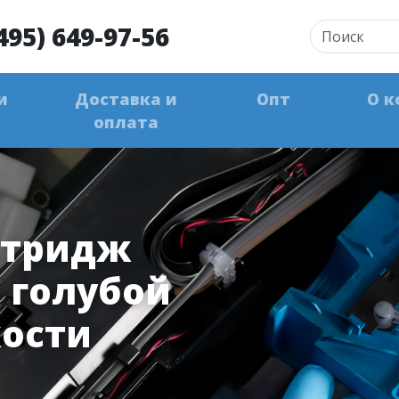
495) 649-97-56
и
Доставка и
Опт
О к
оплата
ртридж
 голубой
ости