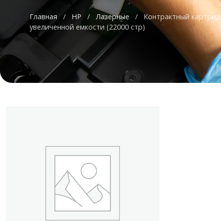
Главная
/
HP
/
Лазерные
/
Контрактный картрид
увеличенной емкости (22000 стр)