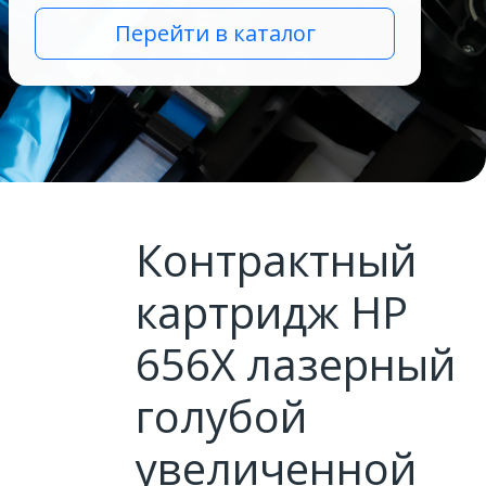
Перейти в каталог
Контрактный
картридж HP
656X лазерный
голубой
увеличенной