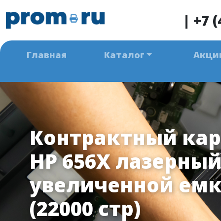
|
+7 (
Главная
Каталог
Акци
Контрактный ка
HP 656X лазерный
увеличенной емк
(22000 стр)