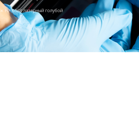
ж HP 656X лазерный голубой