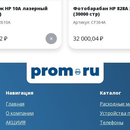
ж HP 10A лазерный
Фотобарабан HP 828A
)
(30000 стр)
2610A
Артикул: CF364A
02
₽
32 000,04
₽
✕
Навигация
Каталог
Главная
Расходные м
О компании
Устройства 
АКЦИИ!!!
Телефоны