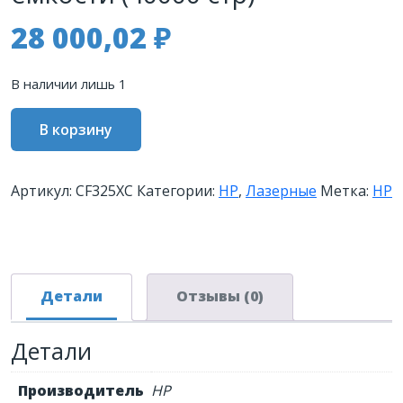
28 000,02
₽
В наличии лишь 1
Количество
В корзину
товара
Контрактный
картридж
Артикул:
CF325XC
Категории:
HP
,
Лазерные
Метка:
HP
HP
25X
лазерный
увеличенной
емкости
Детали
Отзывы (0)
(40000
стр)
Детали
Производитель
HP