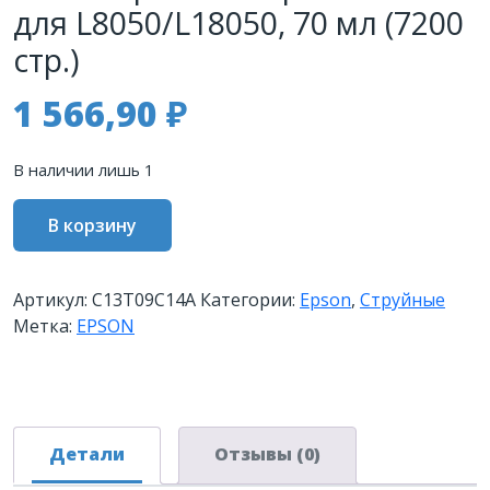
для L8050/L18050, 70 мл (7200
стр.)
1 566,90
₽
В наличии лишь 1
Количество
В корзину
товара
Контейнер
EPSON
Артикул:
C13T09C14A
Категории:
Epson
,
Струйные
T09C
Метка:
EPSON
тип
108
с
черными
чернилами
Детали
Отзывы (0)
для