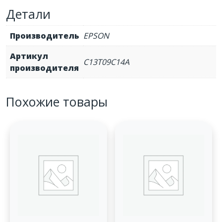
L8050/L18050,
Детали
70
мл
Производитель
EPSON
(7200
стр.)
Артикул
C13T09C14A
производителя
Похожие товары