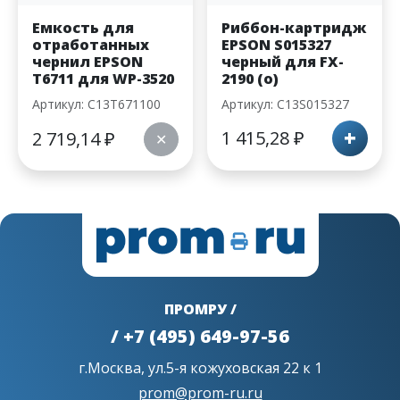
Емкость для
Риббон-картридж
отработанных
EPSON S015327
чернил EPSON
черный для FX-
T6711 для WP-3520
2190 (o)
Артикул: C13T671100
Артикул: C13S015327
+
1 415,28
₽
2 719,14
₽
✕
ПРОМРУ /
/ +7 (495) 649-97-56
г.Москва, ул.5-я кожуховская 22 к 1
prom@prom-ru.ru