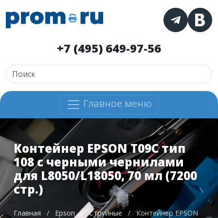
+7 (495) 649-97-56
Главное меню
Контейнер EPSON T09C тип
108 с черными чернилами
для L8050/L18050, 70 мл (7200
стр.)
Главная
/
Epson
/
Струйные
/
Контейнер EPSON