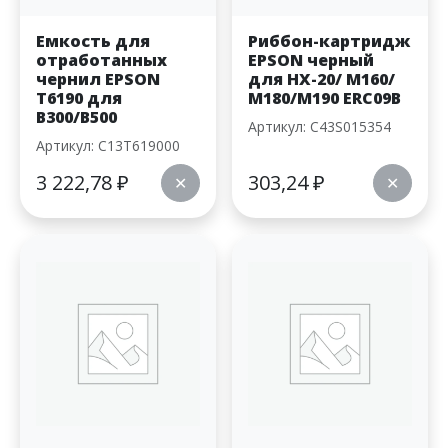
Емкость для
Риббон-картридж
отработанных
EPSON черный
чернил EPSON
для HX-20/ M160/
T6190 для
M180/M190 ERC09B
B300/B500
Артикул: C43S015354
Артикул: C13T619000
3 222,78
₽
303,24
₽
✕
✕